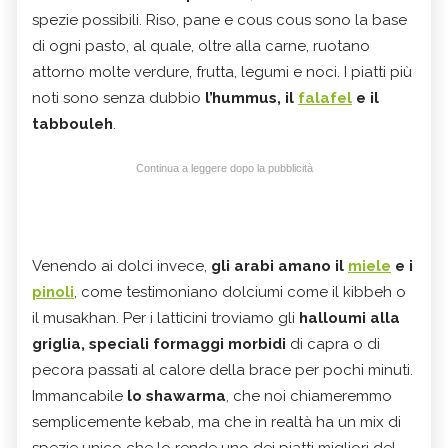
spezie possibili. Riso, pane e cous cous sono la base
di ogni pasto, al quale, oltre alla carne, ruotano
attorno molte verdure, frutta, legumi e noci. I piatti più
noti sono senza dubbio
l’hummus, il
falafel
e il
tabbouleh
.
Continua a leggere dopo la pubblicità
Venendo ai dolci invece,
gli arabi amano il
miele
e i
pinoli
, come testimoniano dolciumi come il kibbeh o
il musakhan. Per i latticini troviamo gli
halloumi alla
griglia, speciali formaggi morbidi
di capra o di
pecora passati al calore della brace per pochi minuti.
Immancabile
lo shawarma
, che noi chiameremmo
semplicemente kebab, ma che in realtà ha un mix di
spezie unico che lo rende uno dei piatti migliori del