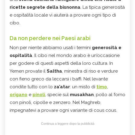
ricette segrete della bisnonna
. La tipica generosità
e ospitalità locale vi aiuterà a provare ogni tipo di
cibo.
Da non perdere nei Paesi arabi
Non per niente abbiamo usati i termini
generosità e
ospitalità
. Il cibo nel mondo arabo è un’occasione
per godere di questi aspetti della loro cultura. In
Yemen provate il
Saltha
, minestra di riso e verdure
con fieno greco da leccarsi i baffi. Nel levante
condite tutto con lo
za’atar
: un misto di
timo
,
origano
e
pinoli
, specie sul
musakhan
, pollo al forno
con pinoli, cipolle e zenzero. Nel Maghreb,
impegnatevi a provare ogni variante di cous cous.
Continua a leggere dopo la pubblicità