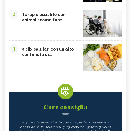
2
Terapie assistite con
animali: come funz...
3
9 cibi salutari con un alto
contenuto di...
Cure consiglia
Esporre la pelle al sole con una protezione medio-
bassa dai filtri solari per 5-15 minuti al giorno 3 volte