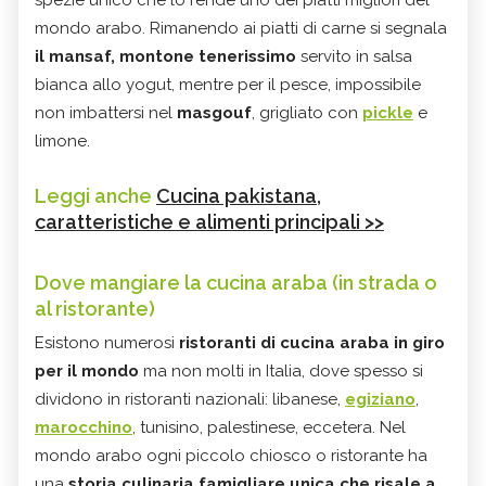
mondo arabo. Rimanendo ai piatti di carne si segnala
il mansaf, montone tenerissimo
servito in salsa
bianca allo yogut, mentre per il pesce, impossibile
non imbattersi nel
masgouf
, grigliato con
pickle
e
limone.
Leggi anche
Cucina pakistana,
caratteristiche e alimenti principali >>
Dove mangiare la cucina araba (in strada o
al ristorante)
Esistono numerosi
ristoranti di cucina araba in giro
per il mondo
ma non molti in Italia, dove spesso si
dividono in ristoranti nazionali: libanese,
egiziano
,
marocchino
, tunisino, palestinese, eccetera. Nel
mondo arabo ogni piccolo chiosco o ristorante ha
una
storia culinaria famigliare unica che risale a