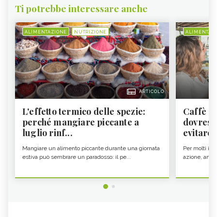
Ti potrebbe interessare anche
ALIMENTAZIONE
NUTRIZIONE
ALIMENTAZ
ARTICOLO
L'effetto termico delle spezie:
Caffè a
perché mangiare piccante a
dovresti
luglio rinf...
evitare i
Mangiare un alimento piccante durante una giornata
Per molti il c
estiva può sembrare un paradosso: il pe...
azione, ancor