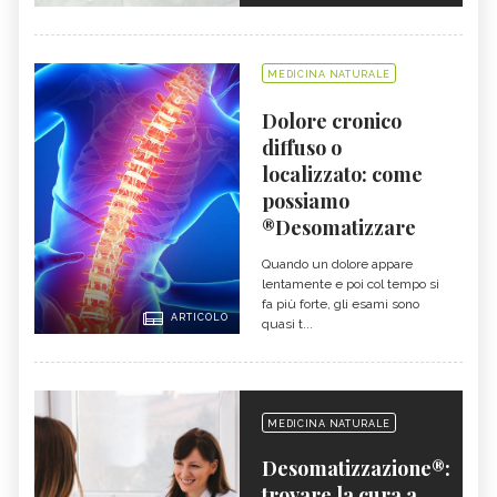
MEDICINA NATURALE
Dolore cronico
diffuso o
localizzato: come
possiamo
®Desomatizzare
Quando un dolore appare
lentamente e poi col tempo si
fa più forte, gli esami sono
ARTICOLO
quasi t...
MEDICINA NATURALE
Desomatizzazione®:
trovare la cura a