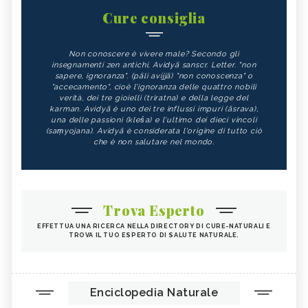
Cure consiglia
Non conoscere è vivere male? Secondo gli
insegnamenti zen antichi, Avidyā sanscr. Letter. "non
sapere, ignoranza". (pāli avijjā) "non conoscenza" o
"accecamento", cioè l'ignoranza delle quattro nobili
verità, dei tre gioielli (triratna) e della legge del
karman. Avidyā è uno dei tre influssi impuri (āsrava),
una delle passioni (kleśa) e l'ultimo dei dieci vincoli
(saṃyojana). Avidyā è considerata l'origine di tutto ciò
che è non salutare nel mondo.
Trova Esperto
EFFETTUA UNA RICERCA NELLA DIRECTORY DI CURE-NATURALI E
TROVA IL TUO ESPERTO DI SALUTE NATURALE.
Enciclopedia Naturale