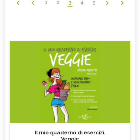
1
2
3
4
5
Il mio quaderno di esercizi.
Veggie