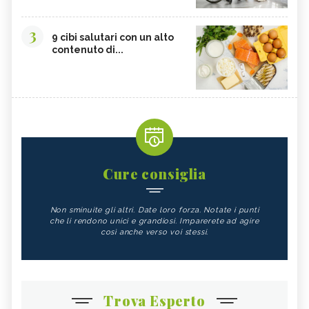
3
9 cibi salutari con un alto
contenuto di...
Cure consiglia
Non sminuite gli altri. Date loro forza. Notate i punti
che li rendono unici e grandiosi. Imparerete ad agire
così anche verso voi stessi.
Trova Esperto