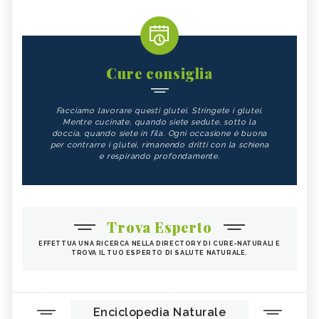
Cure consiglia
Facciamo lavorare questi glutei. Stringete i glutei.
Mentre cucinate, quando siete sedute, sotto la
doccia, quando siete in fila. Ogni occasione è buona
per contrarre i glutei, rimanendo dritti con la schiena
e respirando profondamente.
Trova Esperto
EFFETTUA UNA RICERCA NELLA DIRECTORY DI CURE-NATURALI E
TROVA IL TUO ESPERTO DI SALUTE NATURALE.
Enciclopedia Naturale