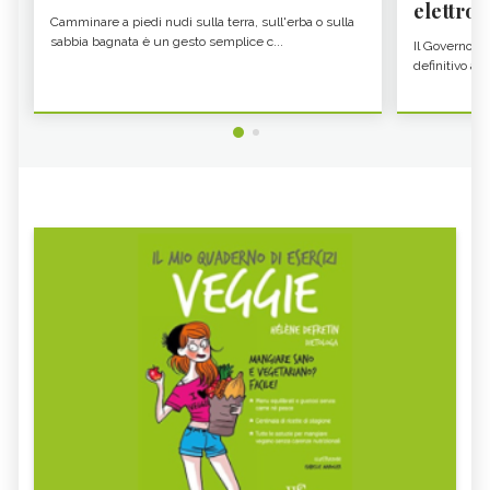
elettron
Camminare a piedi nudi sulla terra, sull'erba o sulla
sabbia bagnata è un gesto semplice c...
Il Governo c
definitivo all