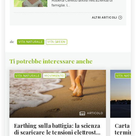
Roberta Ceretto lavora nell'azienda di
famiglia: l...
ALTRI ARTICOLI
da:
VITA NATURALE
VITA GREEN
Ti potrebbe interessare anche
VITA NATURALE
MOVIMENTO
VITA NATUR
ARTICOLO
Earthing sulla battigia: la scienza
Carta d'
di scaricare le tensioni elettrost...
termine