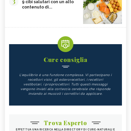
3
9 cibi salutari con un alto
contenuto di...
Cure consiglia
L'equilibrio è una funzione complessa. Vi partecipano i
recettori visivi, gli esterorecettori, i recettori
vestibolari, i propriocettori. Tutti questi messaggi
vengono inviati alla corteccia cerebrale che risponde
inviando ai muscoli i correttivi da applicare.
Trova Esperto
EFFETTUA UNA RICERCA NELLA DIRECTORY DI CURE-NATURALI E