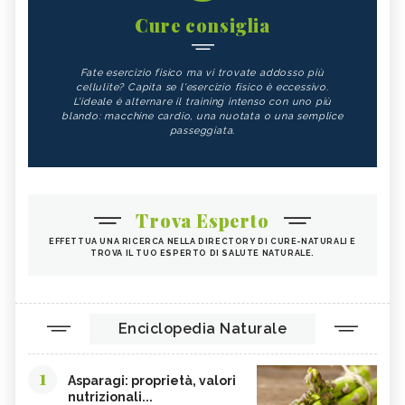
Cure consiglia
Fate esercizio fisico ma vi trovate addosso più
cellulite? Capita se l'esercizio fisico è eccessivo.
L'ideale è alternare il training intenso con uno più
blando: macchine cardio, una nuotata o una semplice
passeggiata.
Trova Esperto
EFFETTUA UNA RICERCA NELLA DIRECTORY DI CURE-NATURALI E
TROVA IL TUO ESPERTO DI SALUTE NATURALE.
Enciclopedia Naturale
1
Asparagi: proprietà, valori
nutrizionali...