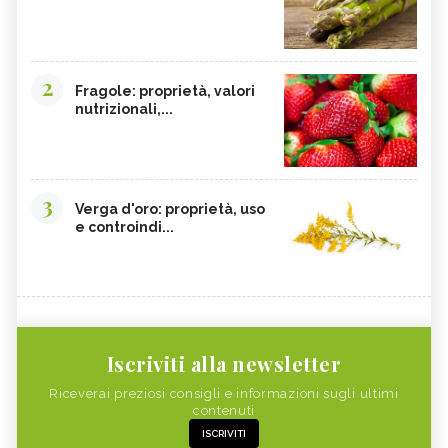
2
Fragole: proprietà, valori
nutrizionali,...
3
Verga d'oro: proprietà, uso
e controindi...
Iscriviti alla newsletter
Riceverai preziosi consigli e informazioni sugli ultimi
contenuti
ISCRIVITI