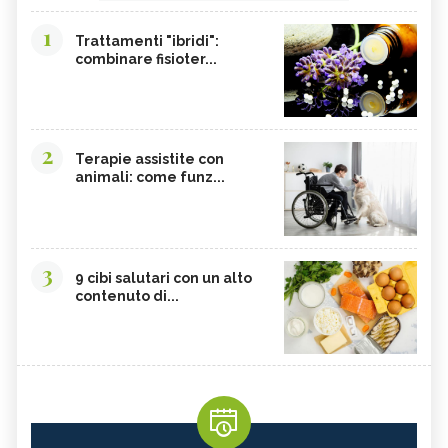
1
Trattamenti "ibridi":
combinare fisioter...
2
Terapie assistite con
animali: come funz...
3
9 cibi salutari con un alto
contenuto di...