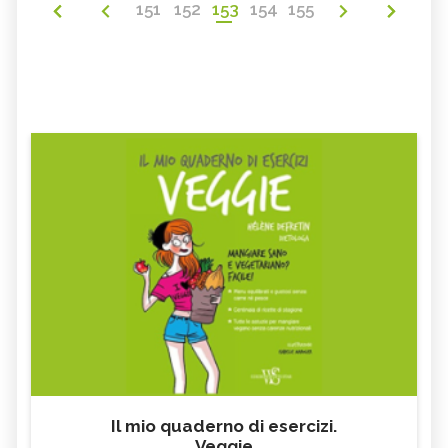
151
152
153
154
155
Il mio quaderno di esercizi.
Veggie