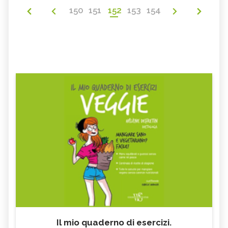
150
151
152
153
154
Il mio quaderno di esercizi.