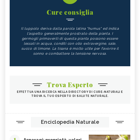
Cure consiglia
Il luppolo deriva dalla parola latina "humus" ed indica
l'aspetto generalmente prostrato della pianta. I
germogli primaverili di questa pianta possono essere
lessati in acqua, conditi con olio extravergine, sale,
succo di limone. La tisana è molto utile per favorire il
sonno e combattere la tensione nervosa.
Trova Esperto
EFFETTUA UNA RICERCA NELLA DIRECTORY DI CURE-NATURALI E
TROVA IL TUO ESPERTO DI SALUTE NATURALE.
Enciclopedia Naturale
1
Asparagi: proprietà, valori