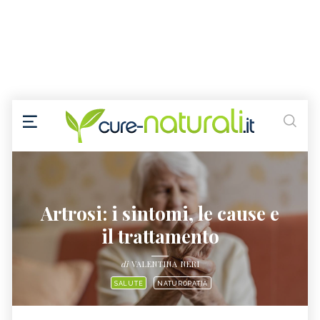
Artrosi: i sintomi, le cause e
il trattamento
di
VALENTINA NERI
SALUTE
NATUROPATIA