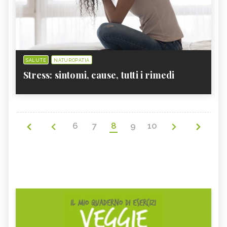
SALUTE
NATUROPATIA
Stress: sintomi, cause, tutti i rimedi
6
7
8
9
10