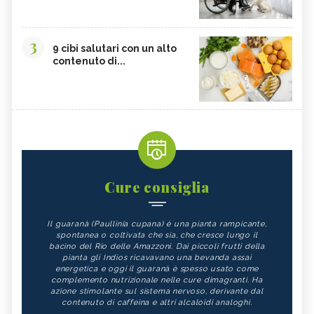
3
9 cibi salutari con un alto
contenuto di...
Cure consiglia
Il guaranà (Paullinia cupana) è una pianta rampicante,
spontanea o coltivata che sia, che cresce lungo il
bacino del Rio delle Amazzoni. Dai piccoli frutti della
pianta gli Indios ricavavano una bevanda assai
energetica e oggi il guaranà è spesso usato come
complemento nutrizionale nelle cure dimagranti. Ha
azione stimolante sul sistema nervoso, derivante dal
contenuto di caffeina e altri alcaloidi analoghi.