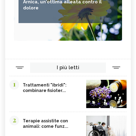
Arnica, un'ottima alleata contro il
dolore
I più letti
1
Trattamenti "ibridi":
combinare fisioter...
2
Terapie assistite con
animali: come funz...