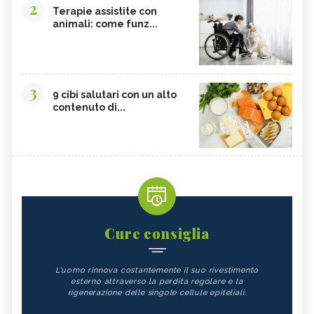
2
Terapie assistite con
animali: come funz...
3
9 cibi salutari con un alto
contenuto di...
Cure consiglia
L'uomo rinnova costantemente il suo rivestimento
esterno attraverso la perdita regolare e la
rigenerazione delle singole cellule epiteliali.