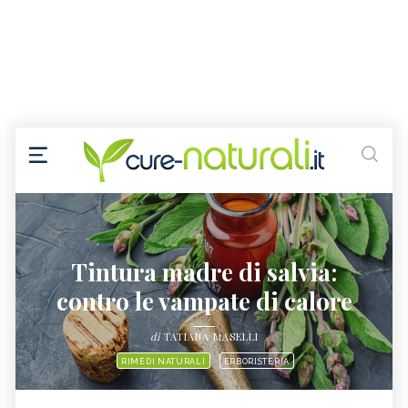
Tintura madre di salvia:
contro le vampate di calore
di
TATIANA MASELLI
RIMEDI NATURALI
ERBORISTERIA