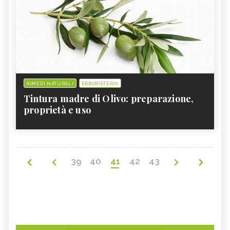
RIMEDI NATURALI
ERBORISTERIA
Tintura madre di Olivo: preparazione,
proprietà e uso
39
40
41
42
43