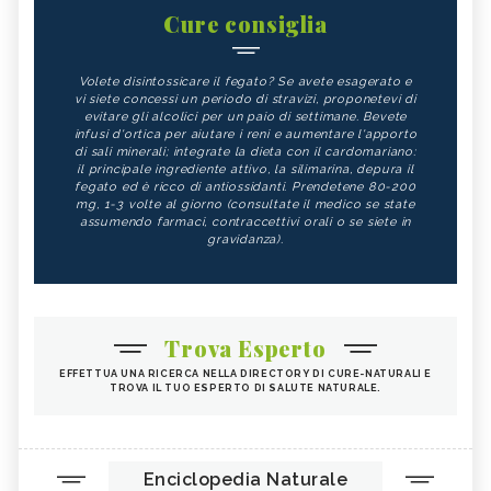
Cure consiglia
Volete disintossicare il fegato? Se avete esagerato e
vi siete concessi un periodo di stravizi, proponetevi di
evitare gli alcolici per un paio di settimane. Bevete
infusi d'ortica per aiutare i reni e aumentare l'apporto
di sali minerali; integrate la dieta con il cardomariano:
il principale ingrediente attivo, la silimarina, depura il
fegato ed è ricco di antiossidanti. Prendetene 80-200
mg, 1-3 volte al giorno (consultate il medico se state
assumendo farmaci, contraccettivi orali o se siete in
gravidanza).
Trova Esperto
EFFETTUA UNA RICERCA NELLA DIRECTORY DI CURE-NATURALI E
TROVA IL TUO ESPERTO DI SALUTE NATURALE.
Enciclopedia Naturale