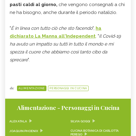
pasti caldi al giorno,
che vengono consegnati a chi
ne ha bisogno, anche durante il periodo natalizio.
"
È in linea con tutto ciò che sto facendo
",
ha
dichiarato La Manna all'Independent
. "
Il Covid-19
ha avuto un impatto su tutti in tutto il mondo e mi
spezza il cuore che abbiamo così tanto cibo da
sprecare
".
da:
ALIMENTAZIONE
PERSONAGGI IN CUCINA
Alimentazione - Personaggi in Cucina
ALEX ATALA
SILVIA GOGGI
CUCINA BOTANICA DI CARLOTTA
JOAQUIN PHOENIX
PEREGO