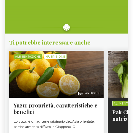
Ti potrebbe interessare anche
ALIMENTAZIONE
NUTRIZIONE
ARTICOLO
Yuzu: proprietà, caratteristiche e
ALIMENTAZ
benefici
Pak Choi
nutrizio
Lo yuzu è un agrume originario dell'Asia orientale,
particolarmente diffuso in Giappone, C...