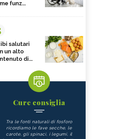
me funz...
3
ibi salutari
n un alto
ntenuto di...
Cure consiglia
Tra le fonti naturali di fosforo
ricordiamo le fave secche, le
carote, gli spinaci, i legumi, il