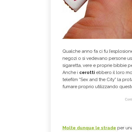
Qualche anno fa ci fu l’esplosion
negozi o si vedevano persone usar
sigaretta, vere e proprie bibbie p
Anche i
cerotti
ebbero il loro mo
telefilm “Sex and the City” la pr
fumare proprio utilizzando ques
Conti
Molte dunque le strade
per una