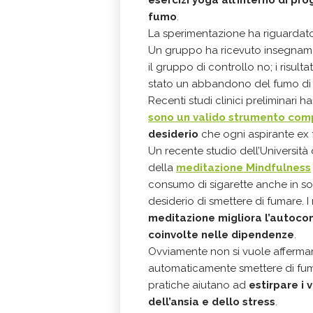
fumo
.
La sperimentazione ha riguardato 
Un gruppo ha ricevuto insegnamen
il gruppo di controllo no; i risult
stato un abbandono del fumo di c
Recenti studi clinici preliminari 
sono un valido strumento co
desiderio
che ogni aspirante ex f
Un recente studio dell’Universit
della
meditazione Mindfulness
consumo di sigarette anche in so
desiderio di smettere di fumare. I
meditazione migliora l’autocon
coinvolte nelle dipendenze
.
Ovviamente non si vuole affermar
automaticamente smettere di fum
pratiche aiutano ad
estirpare i 
dell’ansia e dello stress
.