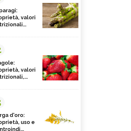
paragi:
oprietà, valori
rizionali...
2
agole:
oprietà, valori
rizionali,...
3
rga d'oro:
oprietà, uso e
ntroindi...