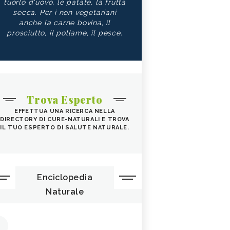
tuorlo d'uovo, le patate, la frutta
secca. Per i non vegetariani
anche la carne bovina, il
prosciutto, il pollame, il pesce.
Trova Esperto
EFFETTUA UNA RICERCA NELLA
DIRECTORY DI CURE-NATURALI E TROVA
IL TUO ESPERTO DI SALUTE NATURALE.
Enciclopedia
Naturale
1