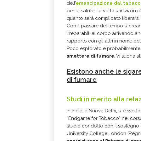
dell’
emancipazione dal tabacc
per la salute. Talvolta si inizia 
quanto sarà complicato liberarsi d
Con il passare del tempo si crean
irreparabili al corpo arrivando an
rapporto con gli altri in nome del
Poco esplorato e probabilmente
smettere di fumare
. Vi suona s
Esistono anche le sigar
di fumare
Studi in merito alla rel
In India, a Nuova Delhi, si è svol
“Endgame for Tobacco” nel corso d
studio condotto con il sostegno 
University College London (Regno 
esercizi yoga all’interno di p