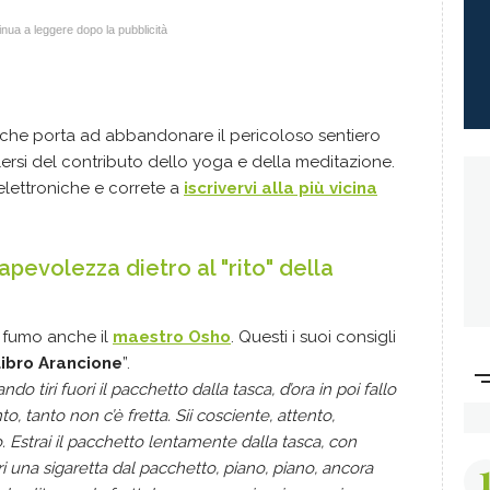
nua a leggere dopo la pubblicità
 che porta ad abbandonare il pericoloso sentiero
ersi del contributo dello yoga e della meditazione.
 elettroniche e correte a
iscrivervi alla più vicina
pevolezza dietro al "rito" della
 fumo anche il
maestro Osho
. Questi i suoi consigli
ibro Arancione
”.
do tiri fuori il pacchetto dalla tasca, d’ora in poi fallo
 tanto non c’è fretta. Sii cosciente, attento,
. Estrai il pacchetto lentamente dalla tasca, con
i una sigaretta dal pacchetto, piano, piano, ancora