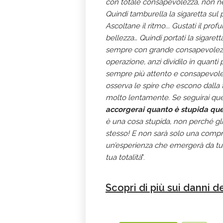
con totale consapevolezza, non ne
Quindi tamburella la sigaretta su
Ascoltane il ritmo... Gustati il prof
bellezza… Quindi portati la sigare
sempre con grande consapevolezza,
operazione, anzi dividilo in quanti
sempre più attento e consapevole. Po
osserva le spire che escono dalla t
molto lentamente. Se seguirai ques
accorgerai quanto è stupida que
è una cosa stupida, non perché gli
stesso! E non sarà solo una compr
un’esperienza che emergerà da tutto
tua totalità
".
Scopri di più sui danni d