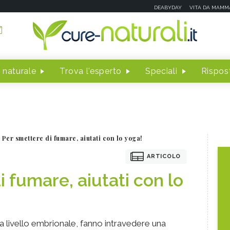
DEABYDAY
VITA DA MAMM
 naturale
Trova l'esperto
Speciali
Rispost
Per smettere di fumare, aiutati con lo yoga!
ARTICOLO
 fumare, aiutati con lo
a livello embrionale, fanno intravedere una