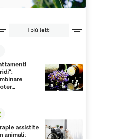
I più letti
1
attamenti
ridi":
mbinare
ioter...
2
rapie assistite
n animali: