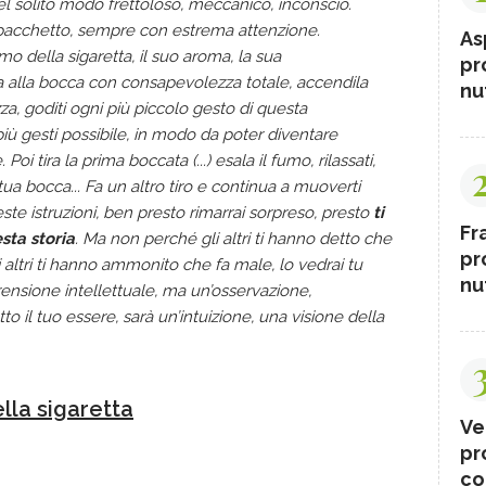
l solito modo frettoloso, meccanico, inconscio.
l pacchetto, sempre con estrema attenzione.
As
umo della sigaretta, il suo aroma, la sua
pr
tta alla bocca con consapevolezza totale, accendila
nut
 goditi ogni più piccolo gesto di questa
 più gesti possibile, in modo da poter diventare
i tira la prima boccata (...) esala il fumo, rilassati,
ua bocca... Fa un altro tiro e continua a muoverti
te istruzioni, ben presto rimarrai sorpreso, presto
ti
Fr
sta storia
. Ma non perché gli altri ti hanno detto che
pr
 altri ti hanno ammonito che fa male, lo vedrai tu
nut
ensione intellettuale, ma un’osservazione,
 il tuo essere, sarà un’intuizione, una visione della
ella sigaretta
Ve
pr
co