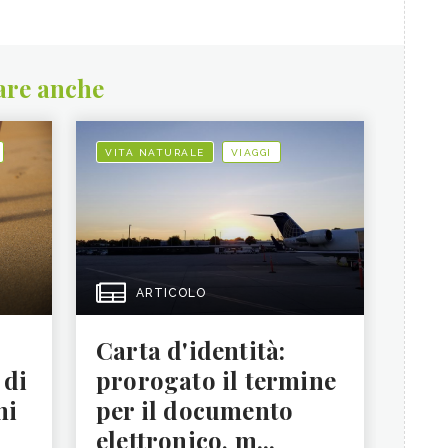
are anche
VITA NATURALE
VIAGGI
ARTICOLO
Carta d'identità:
 di
prorogato il termine
ni
per il documento
elettronico, m...