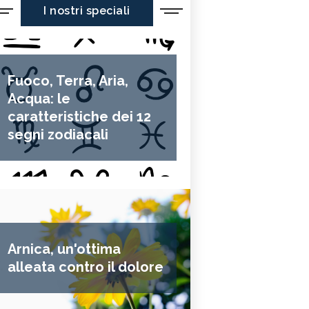
I nostri speciali
Fuoco, Terra, Aria,
Acqua: le
caratteristiche dei 12
segni zodiacali
Arnica, un'ottima
alleata contro il dolore