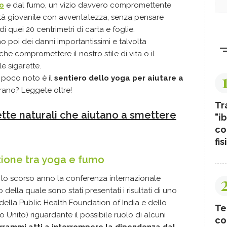
o
e dal fumo, un vizio davvero compromettente
in età giovanile con avventatezza, senza pensare
i quei 20 centrimetri di carta e foglie.
o poi dei danni importantissimi e talvolta
che compromettere il nostro stile di vita o il
le sigarette.
 poco noto è il
sentiero dello yoga per aiutare a
trano? Leggete oltre!
Tr
ette naturali che aiutano a smettere
"ib
co
fis
azione tra yoga e fumo
ta lo scorso anno la conferenza internazionale
ella quale sono stati presentati i risultati di uno
della Public Health Foundation of India e dello
Te
Unito) riguardante il possibile ruolo di alcuni
co
rogrammi atti a interrompere la dipendenza dal