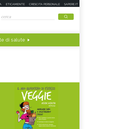
A
ETICAMENTE
CRESCITA PERSONALE
SAPERE.IT
e di salute