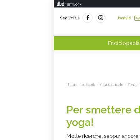
NETWORK
Seguici su
Iscriviti
Enciclopedia
Home
Articoli
Vita naturale
Yoga
Per smettere di
yoga!
Molte ricerche, seppur ancora 