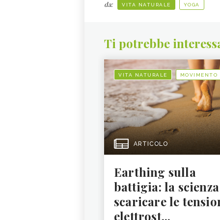
da:
VITA NATURALE
YOGA
Ti potrebbe interess
VITA NATURALE
MOVIMENTO
ARTICOLO
Earthing sulla
battigia: la scienza
scaricare le tensio
elettrost...