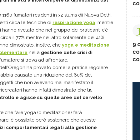
co
1160 fumatori residenti in 32 slums dii Nuova Delhi.
ti circa le tecniche di
respirazione yoga
, mentre
ati hanno rivelato che nel gruppo dei praticanti c’è
irca il 77% mentre nell’altro solamente del 41%.
9 c
hanno dimostrato, inoltre, che
yoga e meditazione
co
mplementare
nella
gestione delle crisi di
co
umatore si trova ad affrontare.
à dell’Oregon ha provato come la pratica regolare
abbia causato una riduzione del 60% del
ggetti che non avevano mai manifestato il
 ricercatori hanno infatti dimostrato che
la
trollo e agisce su quelle aree del cervello
e che fare yoga (o meditazione) farà
are; è possibile però sostenere che queste
vizi comportamentali legati alla gestione