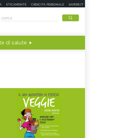
A
ETICAMENTE
CRESCITA PERSONALE
SAPERE.IT
e di salute