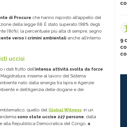
co
nte di Procure
che hanno risposto all’appello del
azione della legge 68. È stato superato l’88% degli
nte l’80%), la percentuale più alta di sempre, segno
cente verso i crimini ambientali
anche all’interno
9 c
co
co
sti uccisi
i dati frutto dell’
intensa attività svolta da forze
, Magistratura, insieme al lavoro del Sistema
ambiente nato dalla sinergia tra Ispra e Agenzie
ambiente e dell’Agenzia delle dogane e dei
 emblematico, quello del
Global Witness
: in un
pandemia
sono state uccise 227 persone
, dalla
sile alla Repubblica Democratica del Congo,
a