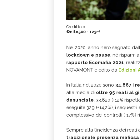
Credit foto
©nito500 - 123rf
Nel 2020, anno nero segnato dal
lockdown e pause
, né risparmia
rapporto Ecomafia 2021
, reali
NOVAMONT e edito da
Edizioni
In Italia nel 2020 sono
34.867 i r
alla media di
oltre 95 reati al g
denunciate
: 33.620 (+12% rispet
eseguite 329 (+14,2%), i sequestri 
complessivo dei controlli (-17%) r
Sempre alta l’incidenza dei reati 
tradizionale presenza mafiosa