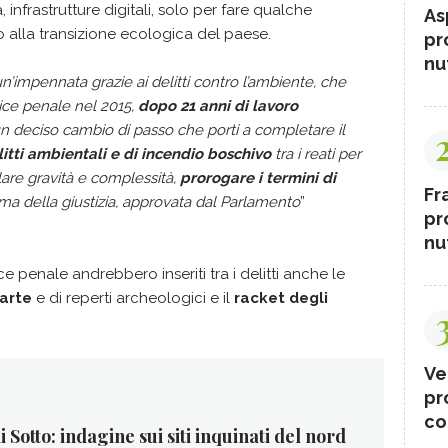
 infrastrutture digitali, solo per fare qualche
As
alla transizione ecologica del paese.
pr
nut
un’impennata grazie ai delitti contro l’ambiente, che
odice penale nel 2015,
dopo 21 anni di lavoro
n deciso cambio di passo che porti a completare il
litti ambientali e di incendio boschivo
tra i reati per
colare gravità e complessità,
prorogare i termini di
Fr
orma della giustizia, approvata dal Parlamento
”
pr
nut
e penale andrebbero inseriti tra i delitti anche le
’arte
e di reperti archeologici e il
racket degli
Ve
pr
co
 Sotto: indagine sui siti inquinati del nord