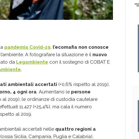
la
pandemia Covid-19
,
l’ecomafia non conosce
 l’ambiente. A fotografare la situazione è il
nuovo
zzato da
Legambiente
con il sostegno di COBAT E
 Ambiente
.
eati ambientali accertati
(+0,6% rispetto al 2019),
iorno, 4 ogni ora
. Aumentano le
persone
to al 2019), le ordinanze di custodia cautelare
effettuati 11.427 (+25,4%), ma cala il numero
ispetto al 2019.
ambientali accertati nelle
quattro regioni a
(ossia Sicilia, Campania, Puglia e Calabria),