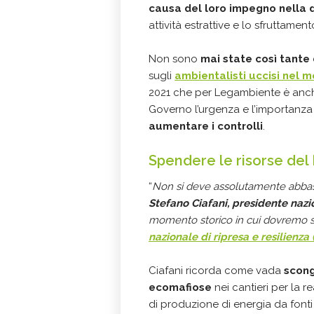
causa del loro impegno nella 
attività estrattive e lo sfruttamen
Non sono
mai state così tante
sugli
ambientalisti uccisi nel 
2021 che per Legambiente è anch
Governo l’urgenza e l’importanz
aumentare i controlli
.
Spendere le risorse del 
“
Non si deve assolutamente abbassar
Stefano Ciafani, presidente naz
momento storico in cui dovremo sp
nazionale di ripresa e resilienza 
Ciafani ricorda come vada
scongi
ecomafiose
nei cantieri per la re
di produzione di energia da fonti ri