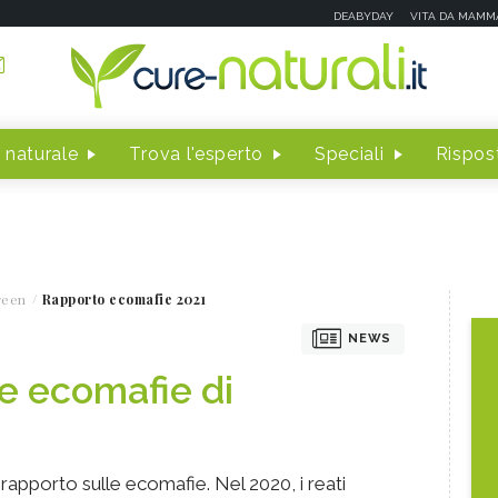
DEABYDAY
VITA DA MAMM
 naturale
Trova l'esperto
Speciali
Rispost
reen
Rapporto ecomafie 2021
NEWS
le ecomafie di
apporto sulle ecomafie. Nel 2020, i reati