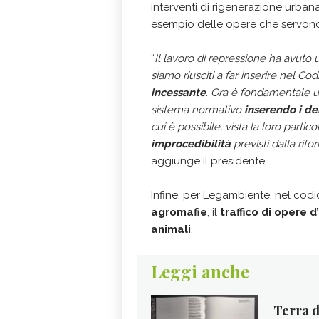
interventi di rigenerazione urbana,
esempio delle opere che servono 
“
Il lavoro di repressione ha avuto 
siamo riusciti a far inserire nel C
incessante
. Ora è fondamentale u
sistema normativo
inserendo i de
cui è possibile, vista la loro parti
improcedibilità
previsti dalla rif
aggiunge il presidente.
Infine, per Legambiente, nel codic
agromafie
, il
traffico di opere d
animali
.
Leggi anche
Terra di