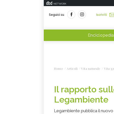
NETWORK
Seguici su
Iscriviti
Enciclopedia
Home
Articoli
Vita naturale
Vita g
Il rapporto sul
Legambiente
Legambiente pubblica il nuovo r