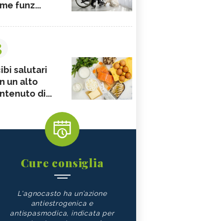
me funz...
3
ibi salutari
n un alto
ntenuto di...
Cure consiglia
L'agnocasto ha un’azione
antiestrogenica e
antispasmodica, indicata per