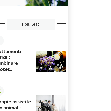
I più letti
1
attamenti
ridi":
mbinare
ioter...
2
rapie assistite
n animali: