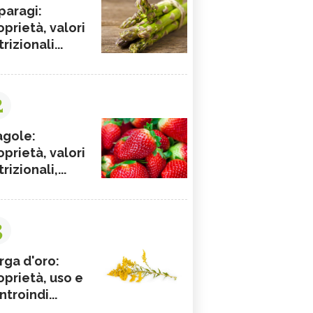
paragi:
oprietà, valori
rizionali...
2
agole:
oprietà, valori
rizionali,...
3
rga d'oro:
oprietà, uso e
ntroindi...