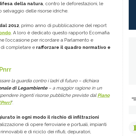
difesa della natura
, contro le deforestazioni, le
to selvaggio delle risorse idriche.
 dal 2012
, primo anno di pubblicazione del report
mondo
. A loro è dedicato questo rapporto Ecomafia
e l’occasione per ricordare a Parlamento e
a di completare e
rafforzare il quadro normativo e
Pnrr
e la guardia contro i ladri di futuro – dichiara
ionale di Legambiente
– a maggior ragione in un
endere ingenti risorse pubbliche previste dal
Piano
(Pnrr)
”.
urato in ogni modo il rischio di infiltrazioni
alizzazione di opere ferroviarie e portuali, impianti
nnovabili e di riciclo dei rifiuti, depuratori,