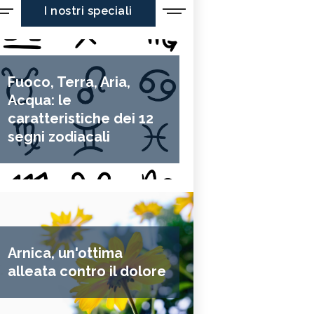
I nostri speciali
Fuoco, Terra, Aria,
Acqua: le
caratteristiche dei 12
segni zodiacali
Arnica, un'ottima
alleata contro il dolore