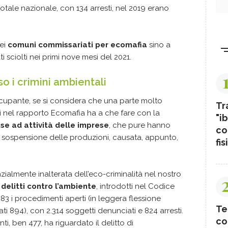
otale nazionale, con 134 arresti, nel 2019 erano
ei
comuni commissariati per ecomafia
sino a
ti sciolti nei primi nove mesi del 2021.
so i crimini ambientali
pante, se si considera che una parte molto
Tr
zati nel rapporto Ecomafia ha a che fare con la
"ib
se ad attività delle imprese
, che pure hanno
co
 la sospensione delle produzioni, causata, appunto,
fis
ialmente inalterata dell’eco-criminalità nel nostro
i
delitti contro l’ambiente
, introdotti nel Codice
83 i procedimenti aperti (in leggera flessione
Te
ti 894), con 2.314 soggetti denunciati e 824 arresti.
co
i, ben 477, ha riguardato il delitto di