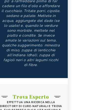
po' a raffreddare prima di far
cadere un filo d'olio e affondare
il cucchiaio. Tritate porri, cipolle,
sedano e patate. Mettete in
acqua, aggiungete del dado (se
lo usate) e, quando le verdure
sono morbide, mettete nel
piatto e condite. Se invece
amate le variazioni sul tema,
qualche suggerimento: minestra
di miso, zuppa di lenticchie
all'indiana (dhal), zuppa di
fagioli neri o altri legumi ricchi
di fibre.
Trova Esperto
EFFETTUA UNA RICERCA NELLA
DIRECTORY DI CURE-NATURALI E TROVA