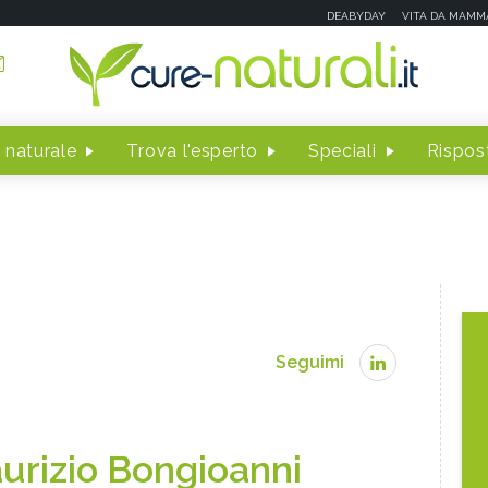
DEABYDAY
VITA DA MAMM
 naturale
Trova l'esperto
Speciali
Rispost
Seguimi
urizio Bongioanni