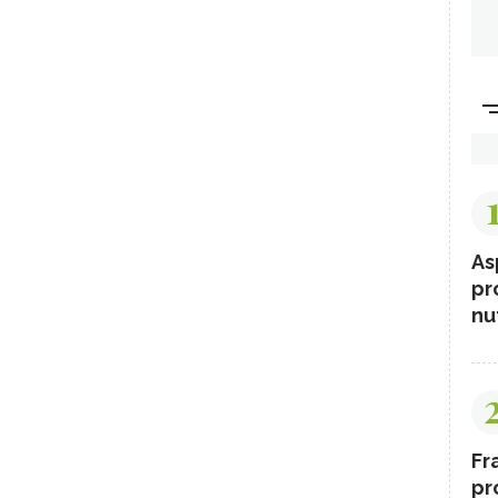
As
pr
nut
Fr
pr