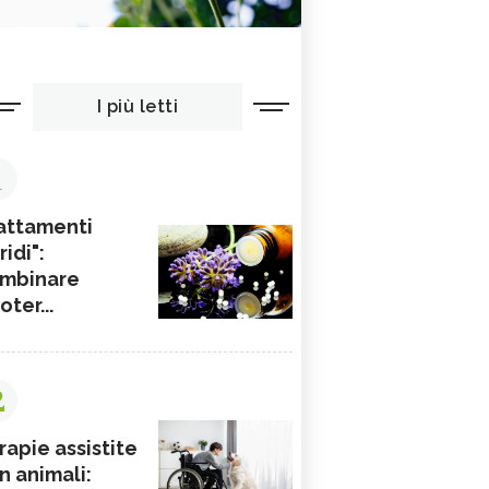
I più letti
1
attamenti
ridi":
mbinare
ioter...
2
rapie assistite
n animali: