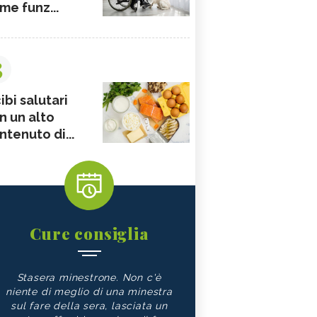
me funz...
3
ibi salutari
n un alto
ntenuto di...
Cure consiglia
Stasera minestrone. Non c'è
niente di meglio di una minestra
sul fare della sera, lasciata un