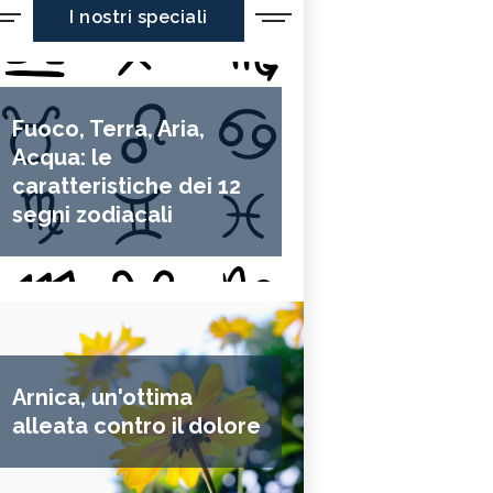
I nostri speciali
Fuoco, Terra, Aria,
Acqua: le
caratteristiche dei 12
segni zodiacali
Arnica, un'ottima
alleata contro il dolore