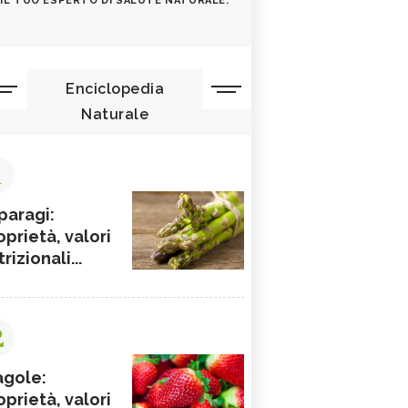
IL TUO ESPERTO DI SALUTE NATURALE.
Enciclopedia
Naturale
1
paragi:
oprietà, valori
rizionali...
2
agole:
oprietà, valori