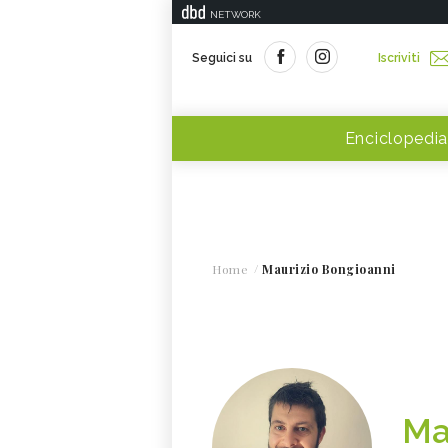
NETWORK
Seguici su
Iscriviti
Enciclopedia
Home
Maurizio Bongioanni
Ma