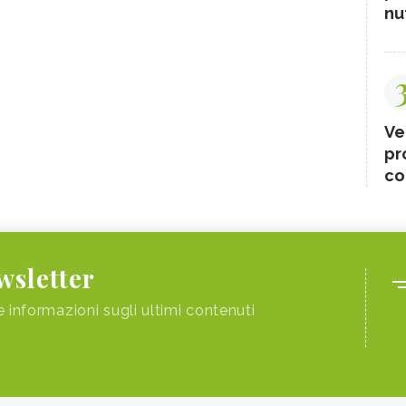
nut
Ve
pr
co
ewsletter
e informazioni sugli ultimi contenuti