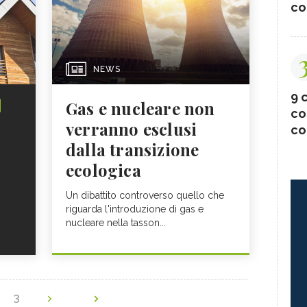
co
NEWS
9 c
Gas e nucleare non
co
verranno esclusi
co
dalla transizione
ecologica
Un dibattito controverso quello che
riguarda l'introduzione di gas e
nucleare nella tasson...
2
3