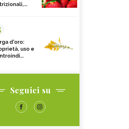
rizionali,...
3
rga d'oro:
oprietà, uso e
ntroindi...
Seguici su