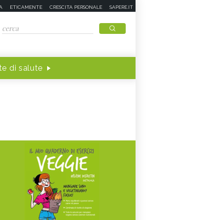
A
ETICAMENTE
CRESCITA PERSONALE
SAPERE.IT
e di salute