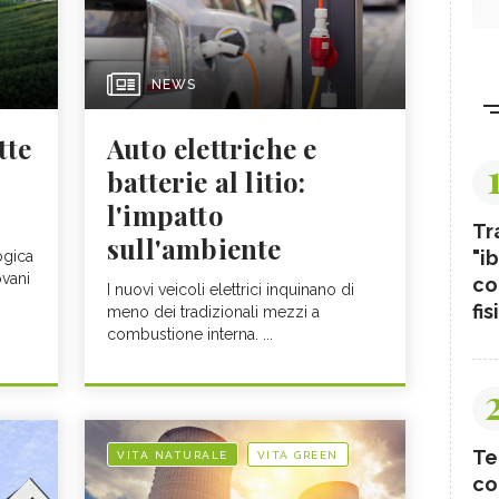
NEWS
tte
Auto elettriche e
batterie al litio:
l'impatto
Tr
sull'ambiente
"ib
ogica
ovani
co
I nuovi veicoli elettrici inquinano di
fis
meno dei tradizionali mezzi a
combustione interna. ...
Te
VITA NATURALE
VITA GREEN
co