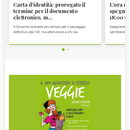
Carta d'identità: prorogato il
L'ora d'
termine per il documento
spegner
elettronico, m...
18:00 ti f
Il Governo concede più tempo per il passaggio
Spegnere lo 
definitivo alla CIE, ma attenzione a chi via...
sembrare una 