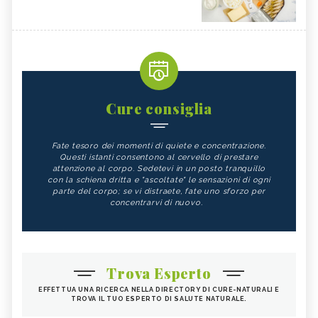
Cure consiglia
Fate tesoro dei momenti di quiete e concentrazione.
Questi istanti consentono al cervello di prestare
attenzione al corpo. Sedetevi in un posto tranquillo
con la schiena dritta e "ascoltate" le sensazioni di ogni
parte del corpo; se vi distraete, fate uno sforzo per
concentrarvi di nuovo.
Trova Esperto
EFFETTUA UNA RICERCA NELLA DIRECTORY DI CURE-NATURALI E
TROVA IL TUO ESPERTO DI SALUTE NATURALE.