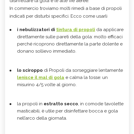
disinfettare la gola e le alte vie aeree.
In commercio troviamo molti rimedi a base di propoli
indicati per disturbi specifici. Ecco come usarli
i nebulizzatori di
tintura di propoli
da applicare
direttamente sulle pareti della gola: molto efficaci
perché ricoprono direttamente la parte dolente e
donano sollievo immediato.
lo sciroppo
di Propoli da sorseggiare lentamente
lenisce il mal di gola
e calma la tosse: un
misurino 4/5 volte al giorno.
la propoli in
estratto secco
, in comode tavolette
masticabili, è utile per disinfettare bocca e gola
nell’arco della giornata.