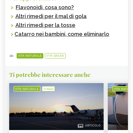
>
Flavonoidi, cosa sono?
>
Altri rimedi per il mal di gola
>
Altri rimedi per la tosse
>
Catarro nei bambini, come eliminarlo
da:
VITA NATURALE
VITA GREEN
Ti potrebbe interessare anche
VITA NATURALE
VIAGGI
VITA NATUR
ARTICOLO