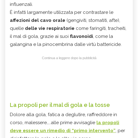
influenzali.
È infatti largamente utilizzata per contrastare le
affezioni del cavo orale
(gengiviti, stomatiti, afte),
quelle
delle vie respiratorie
come faringiti, tracheiti,
il mal di gola, grazie ai suoi
flavonoidi
, come la
galangina e la pinocembrina dalle virtù battericide.
Continua a leggere dopo la pubblicità
La propoli per il mal di gola e la tosse
Dolore alla gola, fatica a deglutire, raffreddore in
corso, malessere…..alle prime avvisaglie
la propoli
deve essere un rimedio di “primo intervento”
, per