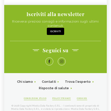
Iscriviti alla newsletter
Riceverai preziosi consigli e informazioni sugli ultimi
contenuti
ISCRIVITI
Seguici su
Chi siamo
Contatti
Trova l'esperto
Risposte di salute
CONDIZIONI D'USO
POLICY PRIVACY
COOKIES
© 2026 Copyright Media Data Factory S.R.L. - I contenuti sono di proprietà di
Media Data Factory S.R.L, è vietata la riproduzione. Media Data Factory S.R.L.