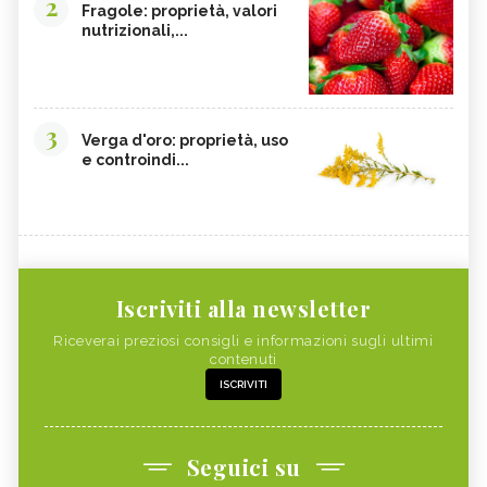
2
Fragole: proprietà, valori
nutrizionali,...
3
Verga d'oro: proprietà, uso
e controindi...
Iscriviti alla newsletter
Riceverai preziosi consigli e informazioni sugli ultimi
contenuti
ISCRIVITI
Seguici su