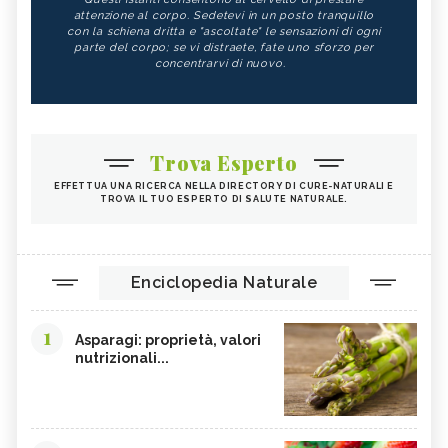
attenzione al corpo. Sedetevi in un posto tranquillo
con la schiena dritta e "ascoltate" le sensazioni di ogni
parte del corpo; se vi distraete, fate uno sforzo per
concentrarvi di nuovo.
Trova Esperto
EFFETTUA UNA RICERCA NELLA DIRECTORY DI CURE-NATURALI E
TROVA IL TUO ESPERTO DI SALUTE NATURALE.
Enciclopedia Naturale
1
Asparagi: proprietà, valori
nutrizionali...