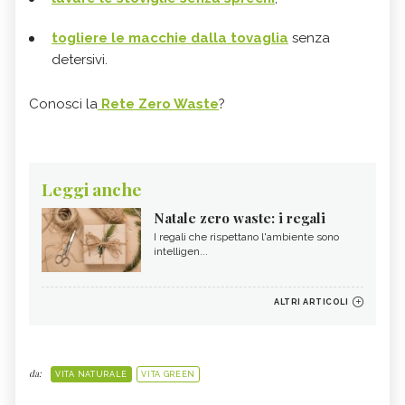
togliere le macchie dalla tovaglia
senza
detersivi.
Conosci la
Rete Zero Waste
?
Leggi anche
Natale zero waste: i regali
I regali che rispettano l'ambiente sono
intelligen...
ALTRI ARTICOLI
da:
VITA NATURALE
VITA GREEN