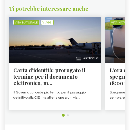
Ti potrebbe interessare anche
VITA NATURALE
VIAGGI
VITA NATUR
ARTICOLO
Carta d'identità: prorogato il
L'ora d'
termine per il documento
spegner
elettronico, m...
18:00 ti f
Il Governo concede più tempo per il passaggio
Spegnere lo 
definitivo alla CIE, ma attenzione a chi via...
sembrare una 