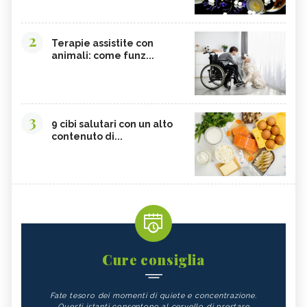
2
Terapie assistite con
animali: come funz...
3
9 cibi salutari con un alto
contenuto di...
Cure consiglia
Fate tesoro dei momenti di quiete e concentrazione.
Questi istanti consentono al cervello di prestare