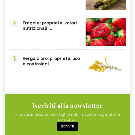
2
Fragole: proprietà, valori
nutrizionali,...
3
Verga d'oro: proprietà, uso
e controindi...
Iscriviti alla newsletter
Riceverai preziosi consigli e informazioni sugli ultimi
contenuti
ISCRIVITI