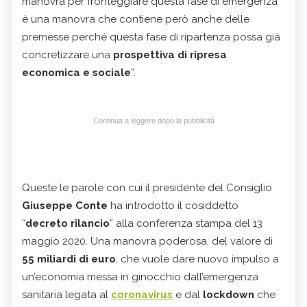
manovra per fronteggiare questa fase di emergenza
è una manovra che contiene però anche delle
premesse perché questa fase di ripartenza possa già
concretizzare una
prospettiva di
ripresa
economica e sociale
”.
Continua a leggere dopo la pubblicità
Queste le parole con cui il presidente del Consiglio
Giuseppe Conte
ha introdotto il cosiddetto
“
decreto rilancio
” alla conferenza stampa del 13
maggio 2020. Una manovra poderosa, del valore di
55 miliardi di euro
, che vuole dare nuovo impulso a
un’economia messa in ginocchio dall’emergenza
sanitaria legata al
coronavirus
e dal
lockdown
che