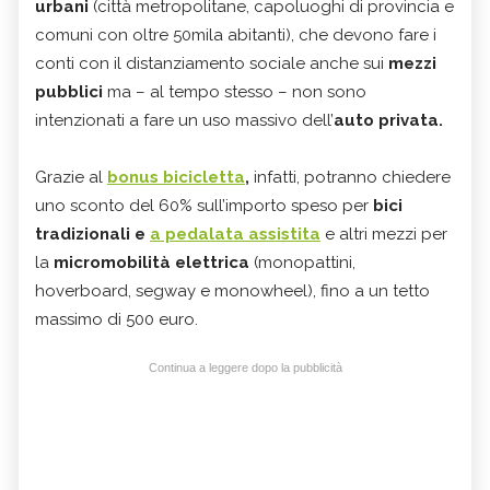
urbani
(città metropolitane, capoluoghi di provincia e
comuni con oltre 50mila abitanti), che devono fare i
conti con il distanziamento sociale anche sui
mezzi
pubblici
ma – al tempo stesso – non sono
intenzionati a fare un uso massivo dell’
auto privata.
Grazie al
bonus bicicletta
,
infatti, potranno chiedere
uno sconto del 60% sull’importo speso per
bici
tradizionali e
a pedalata assistita
e altri mezzi per
la
micromobilità elettrica
(monopattini,
hoverboard, segway e monowheel), fino a un tetto
massimo di 500 euro.
Continua a leggere dopo la pubblicità