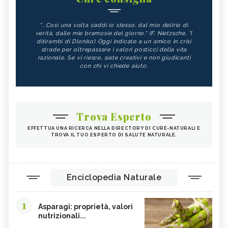
"...Così una volta caddi io stesso, dal mio delirio di
verità, dalle mie bramosie del giorno." (F. Nietzsche, "I
ditirambi di Dioniso) Oggi indicate a un amico in crisi
strade per oltrepassare i valori posticci della vita
razionale. Se vi riesce, siate creativi e non giudicanti
con chi vi chiede aiuto.
Trova Esperto
EFFETTUA UNA RICERCA NELLA DIRECTORY DI CURE-NATURALI E
TROVA IL TUO ESPERTO DI SALUTE NATURALE.
Enciclopedia Naturale
1
Asparagi: proprietà, valori
nutrizionali...