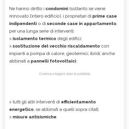
Ne hanno diritto i
condomìni
(soltanto se viene
rinnovato l’intero edificio), i proprietari di
prime case
indipendenti
o di
seconde case in appartamento
,
per una lunga serie di interventi:
>
isolamento termico
degli edifici;
>
sostituzione del vecchio riscaldamento
con
impianti a pompa di calore, geotermici, ibridi, anche
abbinati a
pannelli fotovoltaici
;
Continua a leggere dopo la pubblicità
> tutti gli altri interventi di
efficientamento
energetico
, se abbinati a quelli sopra citati;
>
misure antisismiche
.