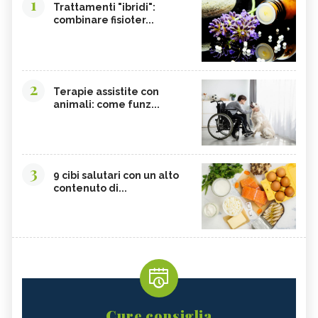
1
Trattamenti "ibridi":
combinare fisioter...
2
Terapie assistite con
animali: come funz...
3
9 cibi salutari con un alto
contenuto di...
Cure consiglia