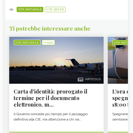
da:
VITA NATURALE
VITA GREEN
Ti potrebbe interessare anche
VITA NATURALE
VIAGGI
VITA NATUR
ARTICOLO
Carta d'identità: prorogato il
L'ora d'
termine per il documento
spegner
elettronico, m...
18:00 ti f
Il Governo concede più tempo per il passaggio
Spegnere lo 
definitivo alla CIE, ma attenzione a chi via...
sembrare una 