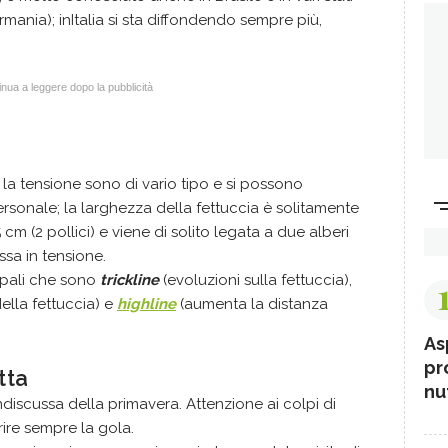
mania); inItalia si sta diffondendo sempre più,
nua a leggere dopo la pubblicità
e la tensione sono di vario tipo e si possono
rsonale; la larghezza della fettuccia è solitamente
cm (2 pollici) e viene di solito legata a due alberi
sa in tensione.
ipali che sono
trickline
(evoluzioni sulla fettuccia),
lla fettuccia) e
highline
(aumenta la distanza
As
pr
tta
nut
discussa della primavera. Attenzione ai colpi di
ire sempre la gola.