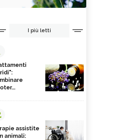
I più letti
1
attamenti
ridi":
mbinare
ioter...
2
rapie assistite
n animali: