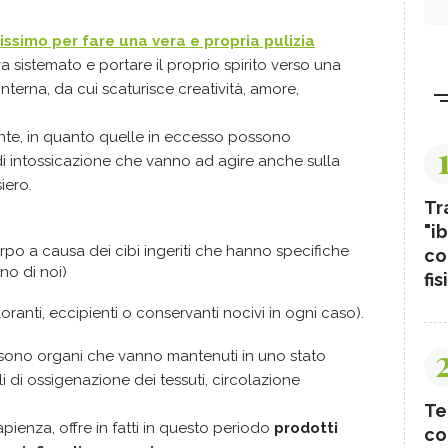
issimo per fare una vera e propria pulizia
va sistemato e portare il proprio spirito verso una
nterna, da cui scaturisce creatività, amore,
te, in quanto quelle in eccesso possono
i intossicazione che vanno ad agire anche sulla
siero.
Tr
"ib
po a causa dei cibi ingeriti che hanno specifiche
co
uno di noi)
fis
oranti, eccipienti o conservanti nocivi in ogni caso).
i sono organi che vanno mantenuti in uno stato
i di ossigenazione dei tessuti, circolazione
Te
pienza, offre in fatti in questo periodo
prodotti
co