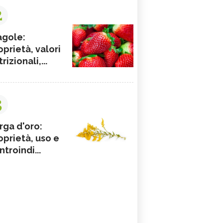
2
agole:
oprietà, valori
rizionali,...
3
rga d'oro:
oprietà, uso e
ntroindi...