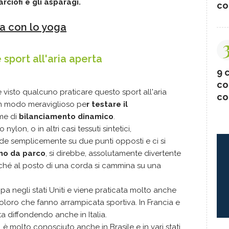
ciofi e gli asparagi.
co
ra con lo yoga
 sport all'aria aperta
9 c
co
 visto qualcuno praticare questo sport all'aria
co
n modo meraviglioso pe
r testare il
me di
bilanciamento dinamico
.
nylon, o in altri casi tessuti sintetici,
de semplicemente su due punti opposti e ci si
mo da parco
, si direbbe, assolutamente divertente
ché al posto di una corda si cammina su una
uppa negli stati Uniti e viene praticata molto anche
oro che fanno arrampicata sportiva. In Francia e
ta diffondendo anche in Italia.
, è molto conosciuto anche in Brasile e in vari stati