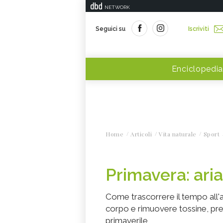
NETWORK
Seguici su
Iscriviti
Enciclopedia
Home
Articoli
Vita naturale
Sport
Primavera: aria
Come trascorrere il tempo all'
corpo e rimuovere tossine, pre
primaverile