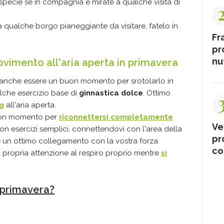
 specie se in compagnia e mirate a qualche visita di
 qualche borgo pianeggiante da visitare, fatelo in
Fr
pr
nut
movimento all'aria aperta in primavera
anche essere un buon momento per srotolarlo in
che esercizio base di
ginnastica dolce
. Ottimo
g
all'aria aperta.
buon momento per
riconnettersi completamente
Ve
on esercizi semplici, connettendovi con l'area della
pr
e un ottimo collegamento con la vostra forza
co
la propria attenzione al respiro proprio mentre
si
 primavera?