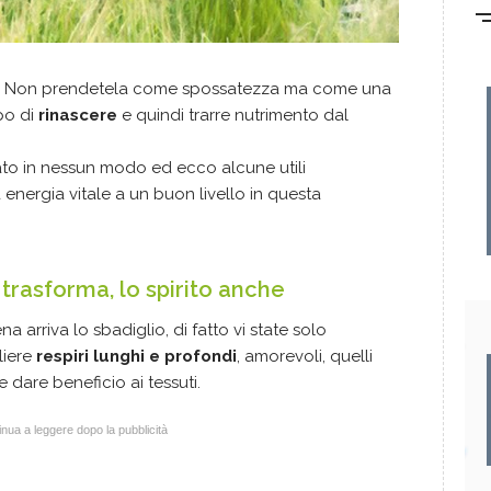
? Non prendetela come spossatezza ma come una
rpo di
rinascere
e quindi trarre nutrimento dal
to in nessun modo ed ecco alcune utili
 energia vitale a un buon livello in questa
i trasforma, lo spirito anche
 arriva lo sbadiglio, di fatto vi state solo
liere
respiri lunghi e profondi
, amorevoli, quelli
e dare beneficio ai tessuti.
nua a leggere dopo la pubblicità