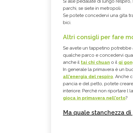
Sì alle pedalate di lungo respiro,
parchi, se siete in metropoli.
Se potete concedervi una gita tra
bici.
Altri consigli per fare 
Se avete un tappetino potrebbe 
qualche parco e concedervi qual
anche il
tai chi chuan
o il
qi gon
In generale la primavera è un 
all'energia del respiro
. Anche c
pancia e del petto, potete crear
interiore. Perché non riportare l 
gioca in primavera nell'orto
?
Ma quale stanchezza di