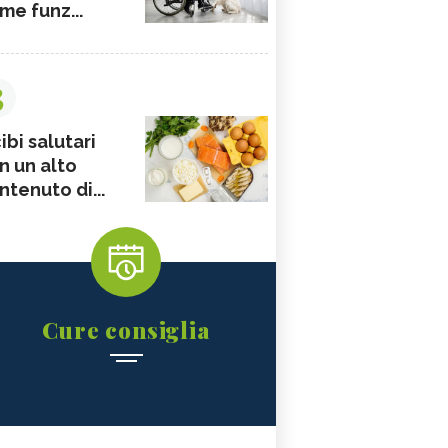
me funz...
3
ibi salutari
n un alto
ntenuto di...
Cure consiglia