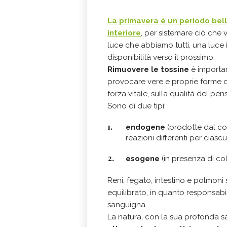
La primavera è un periodo bell
interiore
, per sistemare ciò che 
luce che abbiamo tutti, una luce i
disponibilità verso il prossimo.
Rimuovere le tossine
è importan
provocare vere e proprie forme d
forza vitale, sulla qualità del pen
Sono di due tipi:
endogene
(prodotte dal cor
reazioni differenti per ciasc
esogene
(in presenza di col
Reni, fegato, intestino e polmon
equilibrato, in quanto responsabil
sanguigna.
La natura, con la sua profonda sa