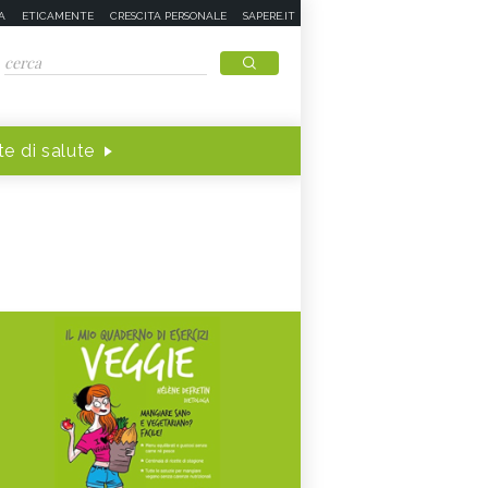
A
ETICAMENTE
CRESCITA PERSONALE
SAPERE.IT
e di salute