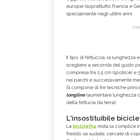
europei (soprattutto Francia e Ger
specialmente negli ultimi anni.
Conti
Il tipo di fettuccia, la lunghezza 
scegliere a seconda del gusto pe
compresa tra 2,5 cm (1pollice) e 5 
nei parchi e successivamente mes
Si compone di tre tecniche princ
longline
(aumentare lunghezza de
della fettucia da terra).
L'insostituibile bicicle
La
bicicletta
resta la complice in
freddo se sudate, cercate di copr