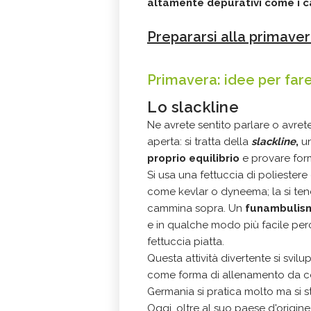
altamente depurativi come i car
Prepararsi alla primave
Primavera: idee per fare
Lo slackline
Ne avrete sentito parlare o avrete
aperta: si tratta della
slackline
,
u
proprio equilibrio
e provare for
Si usa una fettuccia di poliestere o 
come kevlar o dyneema; la si ten
cammina sopra. Un
funambulis
e in qualche modo più facile per
fettuccia piatta.
Questa attività divertente si svil
come forma di allenamento da col
Germania si pratica molto ma si s
Oggi, oltre al suo paese d'origine