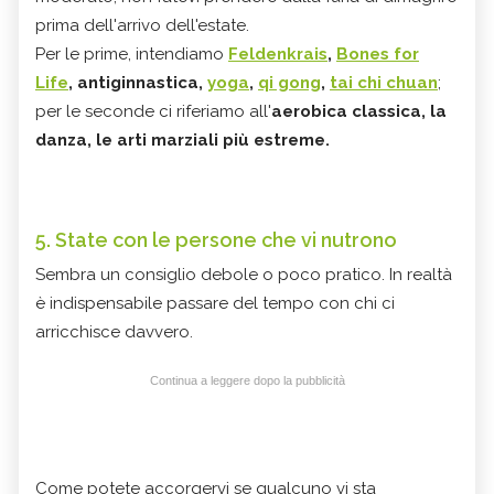
prima dell'arrivo dell'estate.
Per le prime, intendiamo
Feldenkrais
,
Bones for
Life
, antiginnastica,
yoga
,
qi gong
,
tai chi chuan
;
per le seconde ci riferiamo all'
aerobica classica, la
danza, le arti marziali più estreme.
5. State con le persone che vi nutrono
Sembra un consiglio debole o poco pratico. In realtà
è indispensabile passare del tempo con chi ci
arricchisce davvero.
Continua a leggere dopo la pubblicità
Come potete accorgervi se qualcuno vi sta