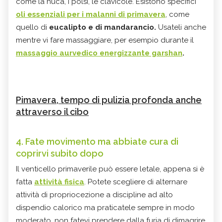
come la nuca, i polsi, le clavicole. Esistono specifici
oli essenziali per i malanni di primavera
, come
quello di
eucalipto e di mandarancio.
Usateli anche
mentre vi fare massaggiare, per esempio durante il
massaggio aurvedico energizzante garshan
.
Pimavera, tempo di pulizia profonda anche
attraverso il cibo
4. Fate movimento ma abbiate cura di
coprirvi subito dopo
Il venticello primaverile può essere letale, appena si è
fatta
attività fisica
. Potete scegliere di alternare
attività di propriocezione a discipline ad alto
dispendio calorico ma praticatele sempre in modo
moderato, non fatevi prendere dalla furia di dimagrire