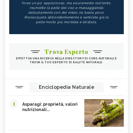
forse un po' appiccicoso, ma sicuramente nutriente.
Inumidite la pelle del viso e massaggiatela
delicatamente con del miele, ne basta poco.
Risciacquate abbondantemente e sentirete già la
pelle molto più morbida e idratata.
Trova Esperto
EFFETTUA UNA RICERCA NELLA DIRECTORY DI CURE-NATURALI E
TROVA IL TUO ESPERTO DI SALUTE NATURALE.
Enciclopedia Naturale
1
Asparagi: proprietà, valori
nutrizionali...