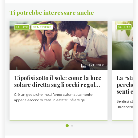
Ti potrebbe interessare anche
SALUTE
BENESSERE
SALUTE
B
ARTICOLO
L'ipofisi sotto il sole: come la luce
La “sta
solare diretta sugli occhi regol...
perché i
senti es.
C'è un gesto che molti fanno automaticamente
appena escono di casa in estate: infilare gli...
Sentirsi stan
un’esperienz