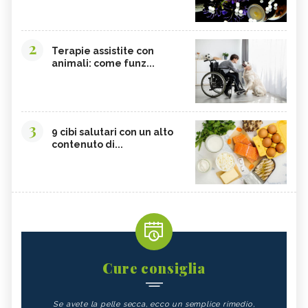
2
Terapie assistite con
animali: come funz...
3
9 cibi salutari con un alto
contenuto di...
Cure consiglia
Se avete la pelle secca, ecco un semplice rimedio,