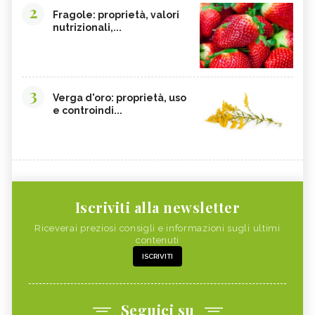
2
Fragole: proprietà, valori
nutrizionali,...
3
Verga d'oro: proprietà, uso
e controindi...
Iscriviti alla newsletter
Riceverai preziosi consigli e informazioni sugli ultimi
contenuti
ISCRIVITI
Seguici su