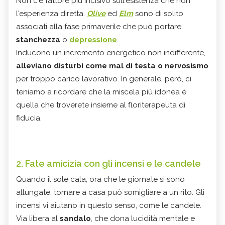
Non c'è fattore più incisivo sull'esistenza che non
l'esperienza diretta.
Olive
ed
Elm
sono di solito
associati alla fase primaverile che può portare
stanchezza
o
depressione
.
Inducono un incremento energetico non indifferente,
alleviano disturbi come mal di testa o nervosismo
per troppo carico lavorativo. In generale, però, ci
teniamo a ricordare che la miscela più idonea è
quella che troverete insieme al floriterapeuta di
fiducia.
2. Fate amicizia con gli incensi e le candele
Quando il sole cala, ora che le giornate si sono
allungate, tornare a casa può somigliare a un rito. Gli
incensi vi aiutano in questo senso, come le candele.
Via libera al
sandalo
, che dona lucidità mentale e