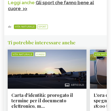
Leggi anche
Gli sport che fanno bene al
cuore >>
da:
VITA NATURALE
SPORT
Ti potrebbe interessare anche
VITA NATURALE
VIAGGI
VITA NATUR
ARTICOLO
Carta d'identità: prorogato il
L'ora d'
termine per il documento
spegner
elettronico, m...
18:00 ti f