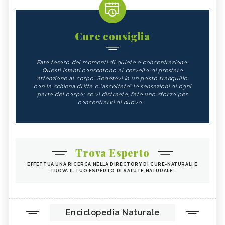
Cure consiglia
Fate tesoro dei momenti di quiete e concentrazione.
Questi istanti consentono al cervello di prestare
attenzione al corpo. Sedetevi in un posto tranquillo
con la schiena dritta e "ascoltate" le sensazioni di ogni
parte del corpo; se vi distraete, fate uno sforzo per
concentrarvi di nuovo.
Trova Esperto
EFFETTUA UNA RICERCA NELLA DIRECTORY DI CURE-NATURALI E
TROVA IL TUO ESPERTO DI SALUTE NATURALE.
Enciclopedia Naturale