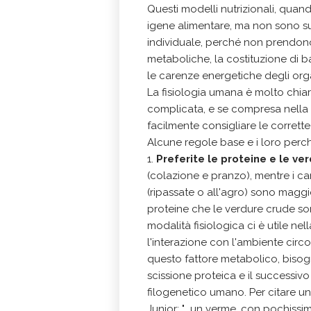
Questi modelli nutrizionali, qua
igene alimentare, ma non sono suf
individuale, perché non prendono
metaboliche, la costituzione di ba
le carenze energetiche degli organ
La fisiologia umana è molto chia
complicata, e se compresa nella 
facilmente consigliare le corrette
Alcune regole base e i loro perc
1.
Preferite le proteine e le ve
(colazione e pranzo), mentre i car
(ripassate o all'agro) sono maggi
proteine che le verdure crude son
modalità fisiologica ci è utile ne
l'interazione con l'ambiente circo
questo fattore metabolico, bisog
scissione proteica e il successiv
filogenetico umano. Per citare un
Junior: "...un verme, con pochiss