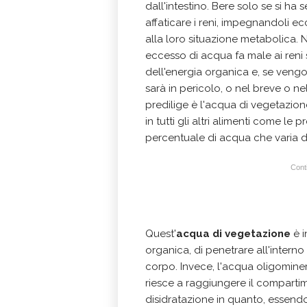
dall'intestino. Bere solo se si ha s
affaticare i reni, impegnandoli e
alla loro situazione metabolica. 
eccesso di acqua fa male ai reni so
dell'energia organica e, se vengo
sarà in pericolo, o nel breve o n
predilige è l'acqua di vegetazion
in tutti gli altri alimenti come le
percentuale di acqua che varia d
Conti
Quest'
acqua di vegetazione
è i
organica, di penetrare all'interno
corpo. Invece, l'acqua oligomine
riesce a raggiungere il compartim
disidratazione in quanto, essendo