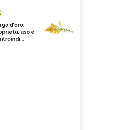
3
rga d'oro:
oprietà, uso e
ntroindi...