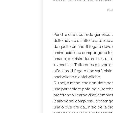
Conti
Per dire che il corredo genetico 
delle uova e di tutte le proteine
da quello umano. Il fegato deve q
aminoacidi che compongono le pr
umano, per ristrutturare i tessut
invecchiati. Tutto questo lavoro, s
affaticare il fegato che sarà disto
anaboliche e cataboliche.
Quindi, a meno che non siate bamb
una particolare patologia, sare
preferendo i carboidrati complessi,
(carboidrati complessi) contengon
una o due ore dall'inizio della di