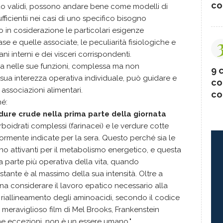
co
ndo validi, possono andare bene come modelli di
ficientii nei casi di uno specifico bisogno
 in cosiderazione le particolari esigenze
se e quelle associate, le peculiarità fisiologiche e
i interni e dei visceri corrispondenti.
ra nelle sue funzioni, complessa ma non
9 c
sua interezza operativa individuale, può guidare e
co
 associazioni alimentari.
co
hé:
rdure crude nella prima parte della giornata
boidrati complessi (farinacei) e le verdure cotte
ormente indicate per la sera. Questo perché sia le
o attivanti per il metabolismo energetico, e questa
lla parte più operativa della vita, quando
stante è al massimo della sua intensità. Oltre a
na considerare il lavoro epatico necessario alla
o riallineamento degli aminoacidi, secondo il codice
 meraviglioso film di Mel Brooks, Frankenstein
ime eccezioni, non è un essere umano."