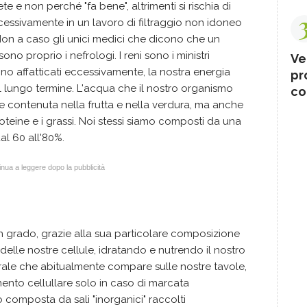
ete e non perché "fa bene", altrimenti si rischia di
ccessivamente in un lavoro di filtraggio non idoneo
Non a caso gli unici medici che dicono che un
no proprio i nefrologi. I reni sono i ministri
Ve
no affatticati eccessivamente, la nostra energia
pr
el lungo termine. L'acqua che il nostro organismo
co
e contenuta nella frutta e nella verdura, ma anche
 proteine e i grassi. Noi stessi siamo composti da una
al 60 all'80%.
nua a leggere dopo la pubblicità
n grado, grazie alla sua particolare composizione
 delle nostre cellule, idratando e nutrendo il nostro
rale che abitualmente compare sulle nostre tavole,
ento cellullare solo in caso di marcata
 composta da sali "inorganici" raccolti