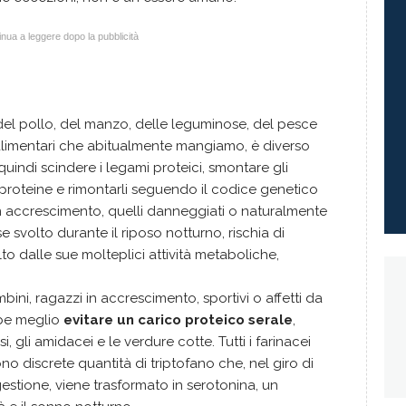
nua a leggere dopo la pubblicità
del pollo, del manzo, delle leguminose, del pesce
 alimentari che abitualmente mangiamo, è diverso
uindi scindere i legami proteici, smontare gli
oteine e rimontarli seguendo il codice genetico
i in accrescimento, quelli danneggiati o naturalmente
e svolto durante il riposo notturno, rischia di
lto dalle sue molteplici attività metaboliche,
ini, ragazzi in accrescimento, sportivi o affetti da
bbe meglio
evitare un carico proteico serale
,
 gli amidacei e le verdure cotte. Tutti i farinacei
o discrete quantità di triptofano che, nel giro di
gestione, viene trasformato in serotonina, un