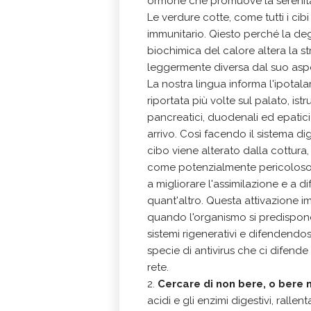
ormone che promuove la serenità
Le verdure cotte, come tutti i cibi
immunitario. Qiesto perché la d
biochimica del calore altera la st
leggermente diversa dal suo aspe
La nostra lingua informa l'ipota
riportata più volte sul palato, istr
pancreatici, duodenali ed epatici
arrivo. Così facendo il sistema d
cibo viene alterato dalla cottura
come potenzialmente pericoloso e
a migliorare l'assimilazione e a d
quant'altro. Questa attivazione im
quando l'organismo si predispone al
sistemi rigenerativi e difendendosi
specie di antivirus che ci difende
rete.
2.
Cercare di non bere, o bere 
acidi e gli enzimi digestivi, ralle