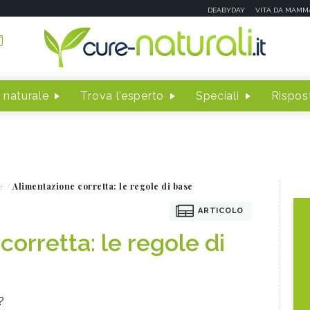
DEABYDAY
VITA DA MAMM
 naturale
Trova l'esperto
Speciali
Rispost
e
Alimentazione corretta: le regole di base
ARTICOLO
orretta: le regole di
?