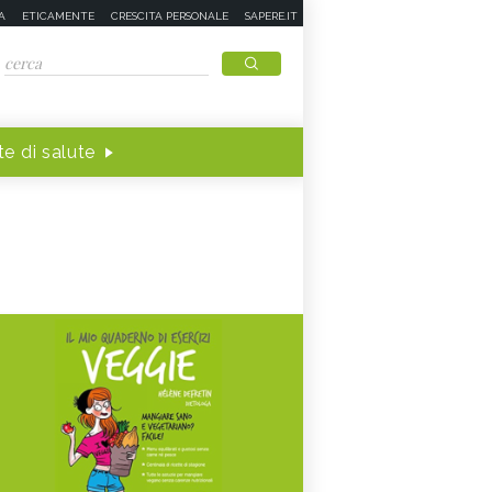
A
ETICAMENTE
CRESCITA PERSONALE
SAPERE.IT
e di salute