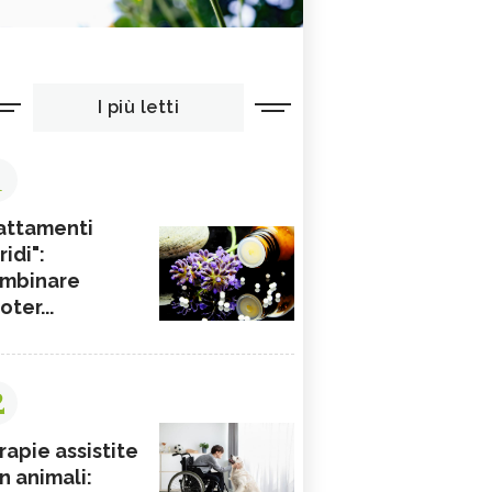
I più letti
1
attamenti
ridi":
mbinare
ioter...
2
rapie assistite
n animali: