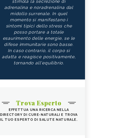
stimola la secrezione di
adrenalina e noradrenalina dal
midollo surrenale. In quel
momento si manifestano i
sintomi tipici dello stress che
posso portare a totale
esaurimento delle energie, se le
difese immunitarie sono basse.
In caso contrario, il corpo si
adatta e reagisce positivamente,
tornando all'equilibrio.
Trova Esperto
EFFETTUA UNA RICERCA NELLA
DIRECTORY DI CURE-NATURALI E TROVA
IL TUO ESPERTO DI SALUTE NATURALE.