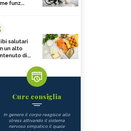
me funz...
3
ibi salutari
n un alto
ntenuto di...
Cure consiglia
In genere il corpo reagisce allo
stress attivando il sistema
nervoso simpatico il quale