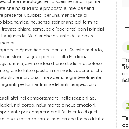
rtopediche e neurologiche.Ho sperimentato in prima
ete che ho studiato e proposto ai miei pazienti,
pre presente il dubbio, per una mancanza di
o biodinamica, nel senso steineriano del termine.
 trovato chiara, semplice e "coerente" con i principi
ella Ajurveda. Ma è anche distante dalla nostra
limentari.
approccio Ajurvedico occidentale. Questo metodo,
cari Morini, segue i principi della Medicina
Tr
ologia umana, avvalendosi di uno studio meticoloso
"ib
ni, e integrando tutto questo in un modus operandi che
co
etaboliche individuali, ma adempie gradevolmente
fis
magranti, performanti, rimodellanti, terapeutici o
agli altri, nei comportamenti, nelle reazioni agli
piacieri, nel corpo, nella mente e nelle emozioni.
mportante per comprendere il fallimento di quei
Te
e di quelle associazioni alimentari che fanno di tutta
co