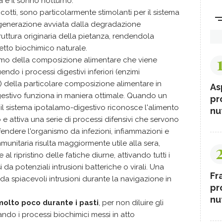
 e il sonno notturno.
 cotti, sono particolarmente stimolanti per il sistema
egenerazione avviata dalla degradazione
ruttura originaria della pietanza, rendendola
tto biochimico naturale.
lamo della composizione alimentare che viene
uendo i processi digestivi inferiori (enzimi
) della particolare composizione alimentare in
As
igestivo funziona in maniera ottimale. Quando un
pr
, il sistema ipotalamo-digestivo riconosce l'alimento
nut
 attiva una serie di processi difensivi che servono
ifendere l'organismo da infezioni, infiammazioni e
munitaria risulta maggiormente utile alla sera,
 ripristino delle fatiche diurne, attivando tutti i
 da potenziali intrusioni batteriche o virali. Una
Fr
 da spiacevoli intrusioni durante la navigazione in
pr
nut
molto poco durante i pasti
, per non diluire gli
ntando i processi biochimici messi in atto