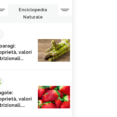
Enciclopedia
Naturale
1
paragi:
oprietà, valori
rizionali...
2
agole:
oprietà, valori
rizionali,...