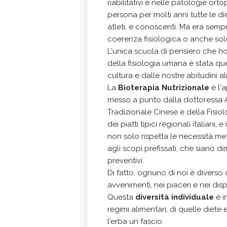
riabilitativi e nelle patologie o
persona per molti anni tutte le di
atleti, e conoscenti. Ma era sem
coerenza fisiologica o anche sol
L'unica scuola di pensiero che ho
della fisiologia umana è stata qu
cultura e dalle nostre abitudini a
La
Bioterapia Nutrizionale
è l'
messo a punto dalla dottoressa Ar
Tradizionale Cinese e della Fisi
dei piatti tipici regionali italia
non solo rispetta le necessità m
agli scopi prefissati, che siano di
preventivi.
Di fatto, ognuno di noi è diverso d
avvenimenti, nei piaceri e nei dis
Questa
diversità individuale
è i
regimi alimentari, di quelle diete 
l'erba un fascio.