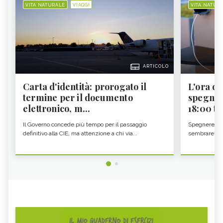
VITA NATURALE
VIAGGI
VITA NATUR
ARTICOLO
Carta d'identità: prorogato il
L'ora d'
termine per il documento
spegner
elettronico, m...
18:00 ti f
Il Governo concede più tempo per il passaggio
Spegnere lo 
definitivo alla CIE, ma attenzione a chi via...
sembrare una 