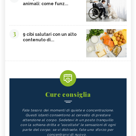
animali: come funz...
3
9 cibi salutari con un alto
contenuto di...
Cure consiglia
Fate tesoro dei momenti di quiete e concentrazione.
Questi istanti consentono al cervello di prestare
attenzione al corpo. Sedetevi in un posto tranquillo
con la schiena dritta e "ascoltate" le sensazioni di ogni
parte del corpo; se vi distraete, fate uno sforzo per
concentrarvi di nuovo.