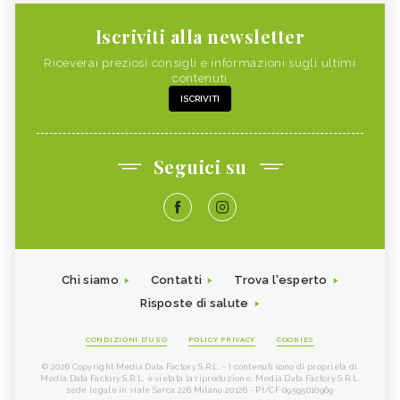
Iscriviti alla newsletter
Riceverai preziosi consigli e informazioni sugli ultimi
contenuti
ISCRIVITI
Seguici su
Chi siamo
Contatti
Trova l'esperto
Risposte di salute
CONDIZIONI D'USO
POLICY PRIVACY
COOKIES
© 2026 Copyright Media Data Factory S.R.L. - I contenuti sono di proprietà di
Media Data Factory S.R.L, è vietata la riproduzione. Media Data Factory S.R.L.
sede legale in viale Sarca 226 Milano 20126 - PI/CF 09595010969