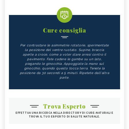
Cure consiglia
Per contrastare le asimmetrie rotatorie, sperimentate
la posizione del ventre ruotato. Supine, braccia
aperte a croce, come a voler stare arresi contro il
pavimento. Fate cadere le gambe su un lato,
piegando le ginocchia. Appoggiate la mano sul
ginocchio, quando questo tocca terra. Tenete la
posizione da 30 secondi a 5 minuti. Ripetete dall'altra
parte.
Trova Esperto
EFFETTUA UNA RICERCA NELLA DIRECTORY DI CURE-NATURALI E
TROVA IL TUO ESPERTO DI SALUTE NATURALE.