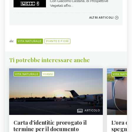
Con Giacomo Castana, di Prospettive
Vegetali affro...
ALTRI ARTICOLI
da:
VITA NATURALE
PIANTE E FIORI
Ti potrebbe interessare anche
VITA NATURALE
VIAGGI
VITA NATUR
ARTICOLO
Carta d'identità: prorogato il
L'ora d'
termine per il documento
spegner