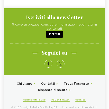
Iscriviti alla newsletter
Riceverai preziosi consigli e informazioni sugli ultimi
contenuti
ISCRIVITI
Seguici su
Chi siamo
Contatti
Trova l'esperto
Risposte di salute
CONDIZIONI D'USO
POLICY PRIVACY
COOKIES
© 2026 Copyright Media Data Factory S.R.L. - I contenuti sono di proprietà di