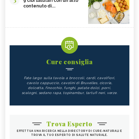
9 cibi salutari con un alto
contenuto di...
Cure consiglia
Fate largo sulla tavola a broccoli, cardi, cavolfiori,
cavolo cappuccio, cavolini di Bruxelles, cicoria,
dolcetta, finocchio, funghi, patate dolci, porri,
scalogni, sedano rapa, topinambur, tartufi neri, verze.
Trova Esperto
EFFETTUA UNA RICERCA NELLA DIRECTORY DI CURE-NATURALI E
TROVA IL TUO ESPERTO DI SALUTE NATURALE.