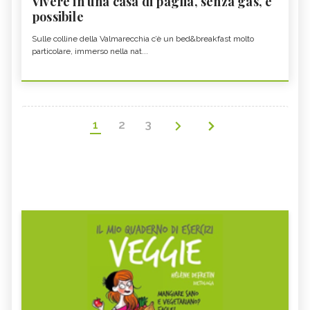
Vivere in una casa di paglia, senza gas, è
possibile
Sulle colline della Valmarecchia c’è un bed&breakfast molto
particolare, immerso nella nat...
1
2
3