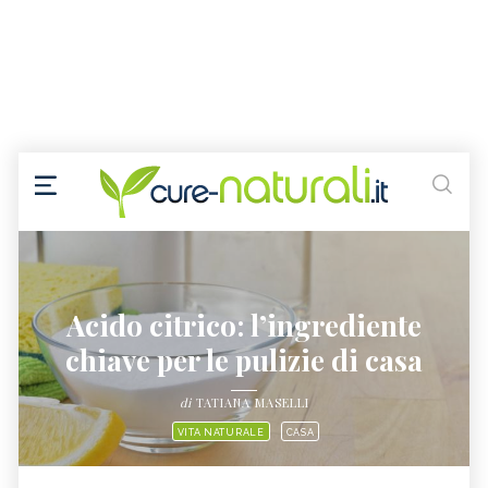
Acido citrico: l’ingrediente
chiave per le pulizie di casa
di
TATIANA MASELLI
VITA NATURALE
CASA