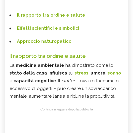
Il rapporto tra ordine e salute
Effetti scientifici e simbolici
Approccio naturopatico
Il rapporto tra ordine e salute
La
medicina ambientale
ha dimostrato come lo
stato della casa influisca
su
stress
,
umore
,
sonno
e
capacità cognitive
. Il
clutter
– ovvero l’accumulo
eccessivo di oggetti – può creare un sovraccarico
mentale, aumentare l’ansia e ridurre la produttività.
Continua a leggere dopo la pubblicità