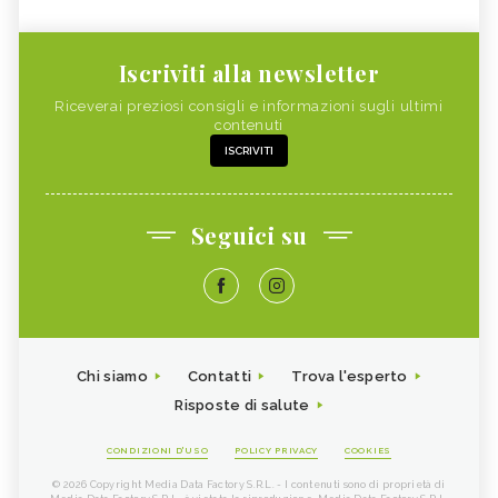
Iscriviti alla newsletter
Riceverai preziosi consigli e informazioni sugli ultimi
contenuti
ISCRIVITI
Seguici su
Chi siamo
Contatti
Trova l'esperto
Risposte di salute
CONDIZIONI D'USO
POLICY PRIVACY
COOKIES
© 2026 Copyright Media Data Factory S.R.L. - I contenuti sono di proprietà di