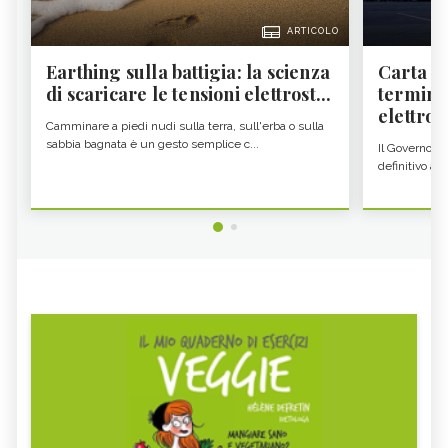
ARTICOLO
Earthing sulla battigia: la scienza
Carta d'
di scaricare le tensioni elettrost...
termine
elettron
Camminare a piedi nudi sulla terra, sull'erba o sulla
sabbia bagnata è un gesto semplice c...
Il Governo c
definitivo all