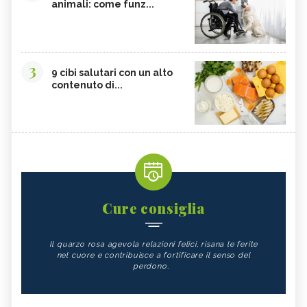
animali: come funz...
3
9 cibi salutari con un alto
contenuto di...
Cure consiglia
Il quarzo rosa agevola relazioni felici, risana le ferite
nel cuore e contribuisce a fortificare il senso del
perdono.