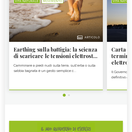
VITA NATURALE
MOVIMENTO
VITA NATUR
ARTICOLO
Earthing sulla battigia: la scienza
Carta d'
di scaricare le tensioni elettrost...
termine
elettron
Camminare a piedi nudi sulla terra, sull'erba o sulla
sabbia bagnata è un gesto semplice c...
Il Governo c
definitivo all