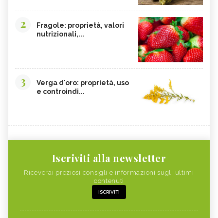
2
Fragole: proprietà, valori
nutrizionali,...
3
Verga d'oro: proprietà, uso
e controindi...
Iscriviti alla newsletter
Riceverai preziosi consigli e informazioni sugli ultimi
contenuti
ISCRIVITI