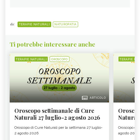
da:
TERAPIE NATURALI
NATUROPATIA
Ti potrebbe interessare anche
TERAPIE NATURALI
OROSCOPO
TERAPIE NA
ARTICOLO
Oroscopo settimanale di Cure
Oroscop
Naturali 27 luglio-2 agosto 2026
Natural
Oroscopo di Cure Naturali per la settimana 27 luglio-
Oroscopo di 
2 agosto 2026
agosto 2026