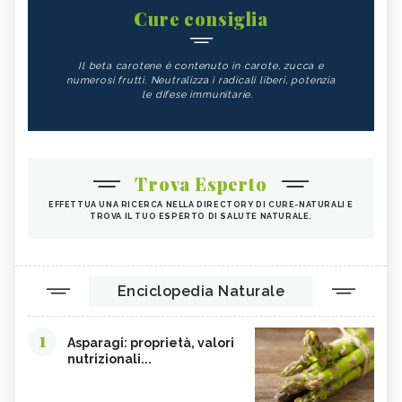
Cure consiglia
Il beta carotene è contenuto in carote, zucca e
numerosi frutti. Neutralizza i radicali liberi, potenzia
le difese immunitarie.
Trova Esperto
EFFETTUA UNA RICERCA NELLA DIRECTORY DI CURE-NATURALI E
TROVA IL TUO ESPERTO DI SALUTE NATURALE.
Enciclopedia Naturale
1
Asparagi: proprietà, valori
nutrizionali...