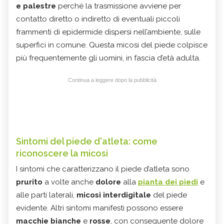
e palestre
perché la trasmissione avviene per
contatto diretto o indiretto di eventuali piccoli
frammenti di epidermide dispersi nell’ambiente, sulle
superfici in comune. Questa micosi del piede colpisce
più frequentemente gli uomini, in fascia d’età adulta.
Continua a leggere dopo la pubblicità
Sintomi del piede d'atleta: come
riconoscere la micosi
I sintomi che caratterizzano il piede d’atleta sono
prurito
a volte anche
dolore
alla
pianta dei piedi
e
alle parti laterali,
micosi interdigitale
del piede
evidente. Altri sintomi manifesti possono essere
macchie bianche
e
rosse
, con conseguente dolore