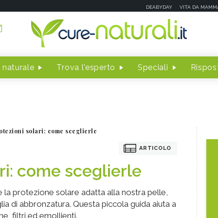
DEABYDAY
VITA DA MAMM
 naturale
Trova l'esperto
Speciali
Rispost
otezioni solari: come sceglierle
ARTICOLO
ri: come sceglierle
la protezione solare adatta alla nostra pelle,
glia di abbronzatura. Questa piccola guida aiuta a
e, filtri ed emollienti.