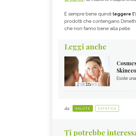
È sempre bene quindi
leggere l’
prodotti che contengano Dimethi
che non fanno bene alla pelle.
Leggi anche
Cosmesi
Skinec
Esiste una
da:
SALUTE
ESTETICA
Ti potrebbe interess