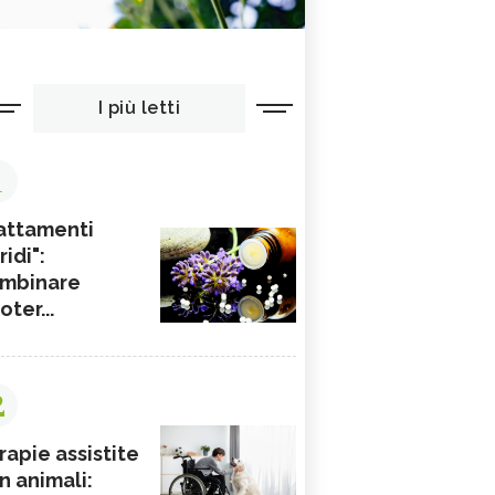
I più letti
1
attamenti
ridi":
mbinare
ioter...
2
rapie assistite
n animali: