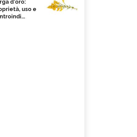
rga d'oro:
oprietà, uso e
ntroindi...