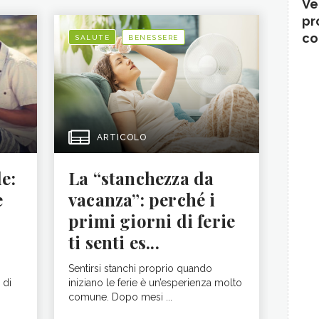
Ve
pr
co
SALUTE
BENESSERE
ARTICOLO
le:
La “stanchezza da
e
vacanza”: perché i
primi giorni di ferie
ti senti es...
Sentirsi stanchi proprio quando
 di
iniziano le ferie è un’esperienza molto
comune. Dopo mesi ...