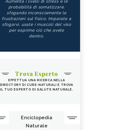
Aumenta i livelli di stress e le
probabilità di somatizzare,
sfogando inconsciamente le
frustrazioni sul fisico. Imparate a
sfogarvi, usate i muscoli del viso
per esprime ciò che avete
dentro.
Trova Esperto
EFFETTUA UNA RICERCA NELLA
DIRECTORY DI CURE-NATURALI E TROVA
IL TUO ESPERTO DI SALUTE NATURALE.
Enciclopedia
Naturale