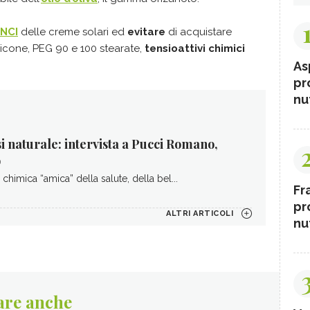
INCI
delle creme solari ed
evitare
di acquistare
cone, PEG 90 e 100 stearate,
tensioattivi chimici
As
pr
nut
 naturale: intervista a Pucci Romano,
o
 chimica “amica” della salute, della bel...
Fr
pr
ALTRI ARTICOLI
nut
are anche