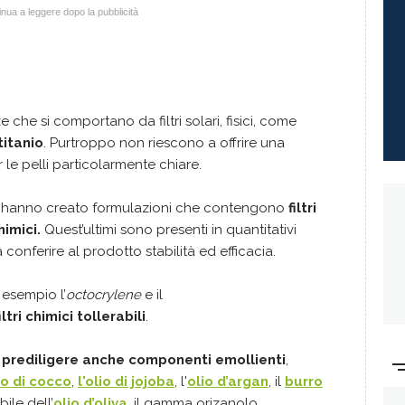
nua a leggere dopo la pubblicità
che si comportano da filtri solari, fisici, come
titanio
. Purtroppo non riescono a offrire una
 le pelli particolarmente chiare.
e hanno creato formulazioni che contengono
filtri
himici.
Quest’ultimi sono presenti in quantitativi
onferire al prodotto stabilità ed efficacia.
 esempio l’
octocrylene
e il
iltri chimici tollerabili
.
 prediligere anche componenti emollienti
,
io di cocco
,
l'olio di jojoba
, l'
olio d’argan
, il
burro
bile dell’
olio d’oliva
, il gamma orizanolo.