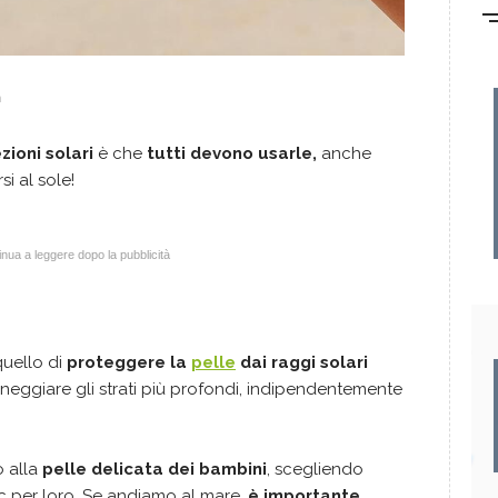
m
zioni solari
è che
tutti devono usarle,
anche
si al sole!
nua a leggere dopo la pubblicità
 quello di
proteggere la
pelle
dai raggi solari
eggiare gli strati più profondi, indipendentemente
o alla
pelle delicata dei bambini
, scegliendo
c per loro. Se andiamo al mare,
è importante