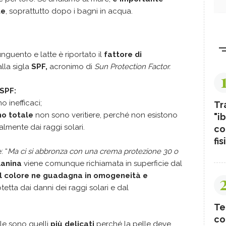
te
, soprattutto dopo i bagni in acqua.
nguento e latte è riportato il
fattore di
lla sigla
SPF,
acronimo di
Sun Protection Factor.
 SPF:
o inefficaci;
Tr
mo totale
non sono veritiere, perché non esistono
"ib
lmente dai raggi solari.
co
fis
: “
Ma ci si abbronza con una crema protezione 30 o
anina
viene comunque richiamata in superficie dal
il colore ne guadagna in omogeneità e
tetta dai danni dei raggi solari e dal
Te
co
le sono quelli
più delicati
perché la pelle deve