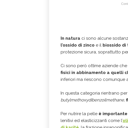
Conti
In natura
ci sono alcune sostanze 
l’ossido di zinco
e il
biossido di 
protezione sicura, soprattutto per
Ci sono però ottime aziende ch
fisici in abbinamento a quelli c
inferiori ma riescono comunque a c
In questa categoria rientrano per
butylmethoxydibenzoilmethane
,
f
Per nutrire la pelle
è importante
lenitivi ed elasticizzanti come l’
ol
di karitè
, la frazione insaponifica