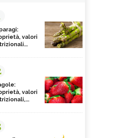
1
paragi:
oprietà, valori
rizionali...
2
agole:
oprietà, valori
rizionali,...
3