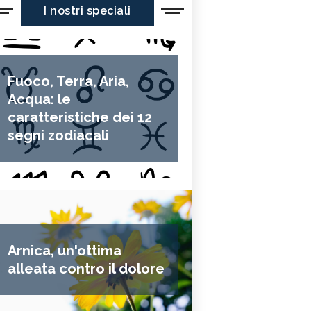
I nostri speciali
Fuoco, Terra, Aria,
Acqua: le
caratteristiche dei 12
segni zodiacali
Arnica, un'ottima
alleata contro il dolore