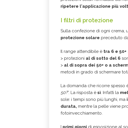
ripetere l'applicazione più vol
I filtri di protezione
Sulla confezione di ogni crema, u
protezione solare
preceduto da
Il range attendibile è
tra 6 e 50+
> protezioni
al di sotto del 6
son
>
al di sopra dei 50+ o a scher
metodi in grado di schermare tota
La domanda che ricorre spesso è
50?
”. La risposta è
sì
. Infatti la
mel
sole: i tempi sono più lunghi, ma
durata,
mentre la pelle viene pro
fotoinvecchiamento.
I
primi giorni
di esposizione al so