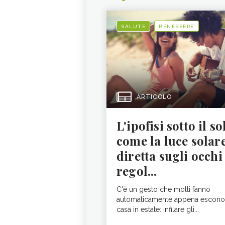
SALUTE
BENESSERE
ARTICOLO
L'ipofisi sotto il so
come la luce solar
diretta sugli occhi
regol...
C'è un gesto che molti fanno
automaticamente appena escono
casa in estate: infilare gli...