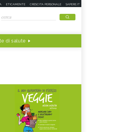
A
ETICAMENTE
CRESCITA PERSONALE
SAPERE.IT
e di salute