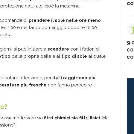
co
 protezione naturale, cioè la melanina.
 raccomanda di
prendere il sole nelle ore meno
lle 11:00 e nel tardo pomeriggio dopo le 16:00,
 alta.
9 c
giorni, si può iniziare a
scendere
con i fattori di
co
otipo
della propria pelle e al
tipo di sole
al quale
co
ticolare attenzione, perché
i raggi sono più
perature più fresche
non fanno percepire
re?
possiamo trovare sia
filtri chimici sia filtri fisici.
Ma
essione?