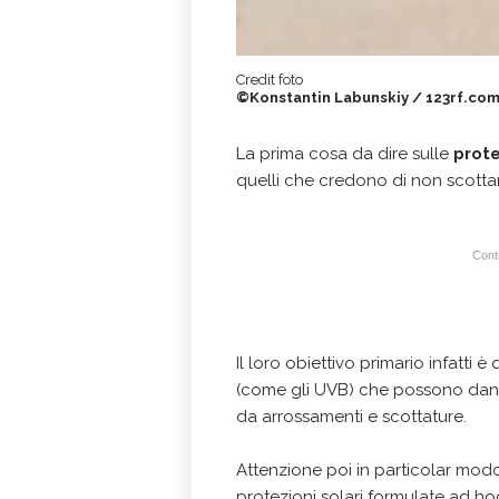
Credit foto
©Konstantin Labunskiy / 123rf.co
La prima cosa da dire sulle
prote
quelli che credono di
non scottar
Conti
Il loro obiettivo primario infatti è
(come gli UVB) che possono dann
da arrossamenti e scottature.
Attenzione poi in particolar mod
protezioni solari formulate ad ho