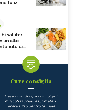
me funz...
3
ibi salutari
n un alto
ntenuto di...
Cure consiglia
L'esercizio di oggi coinvolge i
muscoli facciali: esprimetevi.
Tenere tutto dentro fa male.