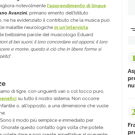
 migliora notevolmente
l’apprendimento di lingue
ano
Avanzini
, primario emerito dell’Istituto
, ne ha evidenziato il contributo che la musica può
elle malattie neurologiche
in un'intervista
 le bellissime parole del musicologo Eduard
i di bei suoni, il loro concordare ed opporsi, il loro
escere e morire, questo è ciò che in libere forme si
pirito
".
As
pr
ze
nut
samo di tigre, con unguenti vari o col tocco puro,
benefici
su tutto il nostro sistema. Non occorre
nfantile o, all'opposto, a una dimensione che vuole
ne.
 Sono il modo più semplice e immediato per
Fr
. Onorate questo contatto ogni volta che potete.
pr
e volete dare e non create aspettative al ricevente.