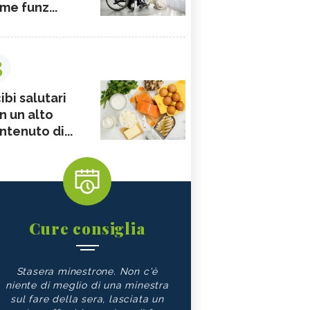
me funz...
3
ibi salutari
n un alto
ntenuto di...
Cure consiglia
Stasera minestrone. Non c'è
niente di meglio di una minestra
sul fare della sera, lasciata un