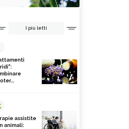
I più letti
1
attamenti
ridi":
mbinare
ioter...
2
rapie assistite
n animali: