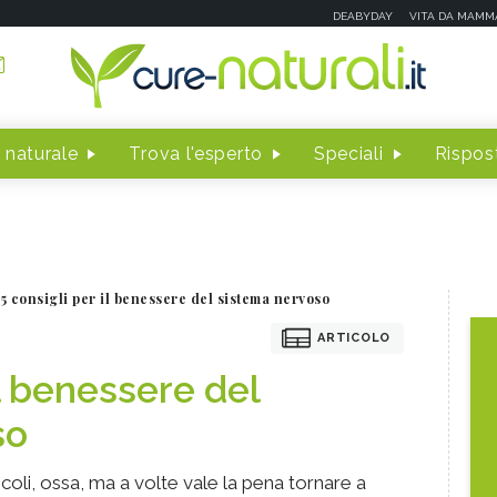
DEABYDAY
VITA DA MAMM
 naturale
Trova l'esperto
Speciali
Rispost
5 consigli per il benessere del sistema nervoso
ARTICOLO
il benessere del
so
coli, ossa, ma a volte vale la pena tornare a