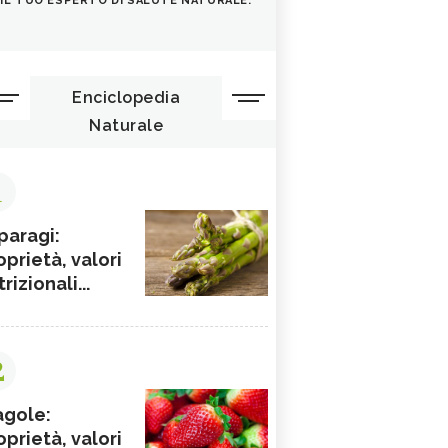
IL TUO ESPERTO DI SALUTE NATURALE.
Enciclopedia
Naturale
1
paragi:
oprietà, valori
rizionali...
2
agole:
oprietà, valori