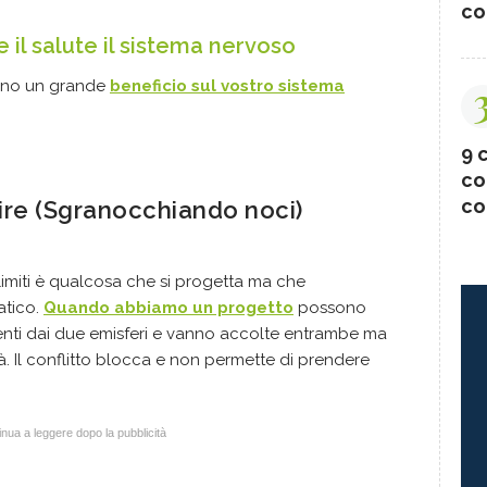
co
 il salute il sistema nervoso
nno un grande
beneficio sul vostro sistema
9 c
co
co
ire (Sgranocchiando noci)
 limiti è qualcosa che si progetta ma che
atico.
Quando abbiamo un progetto
possono
ienti dai due emisferi e vanno accolte entrambe ma
à. Il conflitto blocca e non permette di prendere
nua a leggere dopo la pubblicità