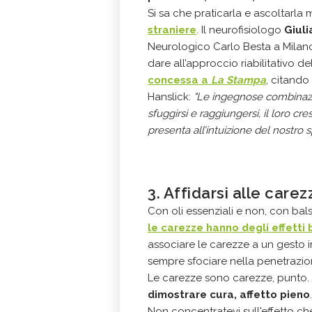
Si sa che praticarla e ascoltarla
straniere
. Il neurofisiologo
Giuli
Neurologico Carlo Besta a Milano
dare all’approccio riabilitativo d
concessa a
La Stampa
, citando
Hanslick:
"Le ingegnose combinazion
sfuggirsi e raggiungersi, il loro cr
presenta all’intuizione del nostro s
3. Affidarsi alle carez
Con oli essenziali e non, con bal
le carezze hanno degli effetti 
associare le carezze a un gesto i
sempre sfociare nella penetrazio
Le carezze sono carezze, punto.
dimostrare cura, affetto pieno
Non concentratevi sull'effetto ch