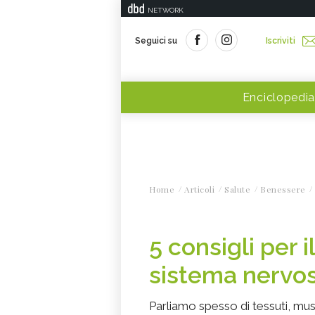
NETWORK
Seguici su
Iscriviti
Enciclopedia
Home
Articoli
Salute
Benessere
5 consigli per 
sistema nervo
Parliamo spesso di tessuti, mus