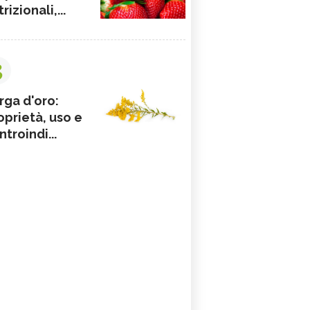
rizionali,...
3
rga d'oro:
oprietà, uso e
ntroindi...