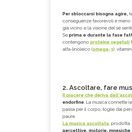
Per sbloccarsi bisogna agire,
t
conseguenze favorevoli e meno fa
già vicino e la visione del sé sent
Se
prima e durante la fase fat
contengono
proteine vegetali
f
alfa-linoleico (
omega-3
), vitami
2. Ascoltare, fare mu
Il piacere che deriva dall'asco
endorfine
. La musica connette le
passa per il corpo, toglie dai pens
paure.
La musica ascoltata
, prodotta
percettive, motorie, mnesiche