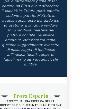
po' a raffreddare prima di far
cadere un filo d'olio e affondare
il cucchiaio. Tritate porri, cipolle,
sedano e patate. Mettete in
acqua, aggiungete del dado (se
lo usate) e, quando le verdure
sono morbide, mettete nel
piatto e condite. Se invece
amate le variazioni sul tema,
qualche suggerimento: minestra
di miso, zuppa di lenticchie
all'indiana (dhal), zuppa di
fagioli neri o altri legumi ricchi
di fibre.
Trova Esperto
EFFETTUA UNA RICERCA NELLA
DIRECTORY DI CURE-NATURALI E TROVA