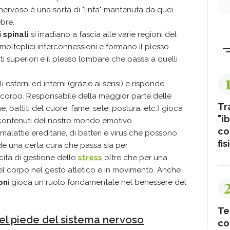
 nervoso è una sorta di "linfa" mantenuta da quei
ebre.
 spinali
si irradiano a fascia alle varie regioni del
a molteplici interconnessioni e formano il plesso
i superiori e il plesso lombare che passa a quelli
i esterni ed interni (grazie ai sensi) e risponde
l corpo. Responsabile della maggior parte delle
Tr
e, battiti del cuore, fame, sete, postura, etc.) gioca
"ib
 contenuti del nostro mondo emotivo.
co
 malattie ereditarie, di batteri e virus che possono
fis
ede una certa cura che passa sia per
cità di gestione dello
stress
oltre che per una
l corpo nel gesto atletico e in movimento. Anche
on
i gioca un ruolo fondamentale nel benessere del
Te
del piede del sistema nervoso
co