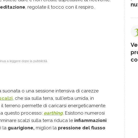
nut
meditazione
, regolate il tocco con il respiro.
Ve
pr
co
nua a leggere dopo la pubblicità
 suonata o una sessione intensiva di carezze
calzi
, che sia sulla terra, sull'erba umida, in
il terreno permette di caricarsi energeticamente.
 a questo processo:
earthing
. Esistono numerosi
inare scalzi sulla terra riduca le
infiammazioni
i la
guarigione,
migliori la
pressione del flusso