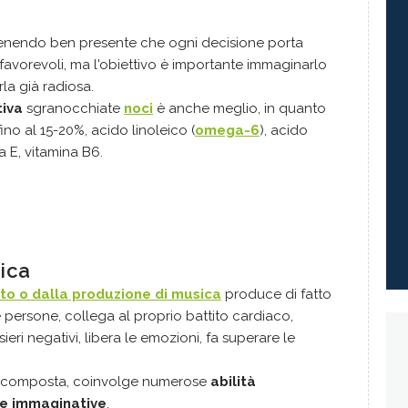
enendo ben presente che ogni decisione porta
vorevoli, ma l'obiettivo è importante immaginarlo
irla già radiosa.
tiva
sgranocchiate
noci
è anche meglio, in quanto
ino al 15-20%, acido linoleico (
omega-6
), acido
na E, vitamina B6.
sica
lto o dalla produzione di musica
produce di fatto
 persone, collega al proprio battito cardiaco,
ieri negativi, libera le emozioni, fa superare le
, composta, coinvolge numerose
abilità
 e immaginative
.