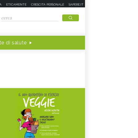
A
ETICAMENTE
CRESCITA PERSONALE
SAPERE.IT
e di salute