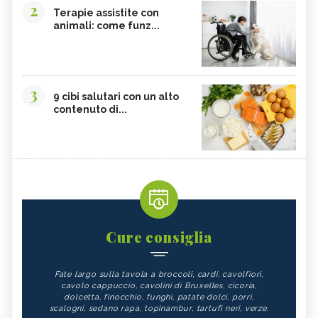
2
Terapie assistite con
animali: come funz...
3
9 cibi salutari con un alto
contenuto di...
Cure consiglia
Fate largo sulla tavola a broccoli, cardi, cavolfiori,
cavolo cappuccio, cavolini di Bruxelles, cicoria,
dolcetta, finocchio, funghi, patate dolci, porri,
scalogni, sedano rapa, topinambur, tartufi neri, verze.