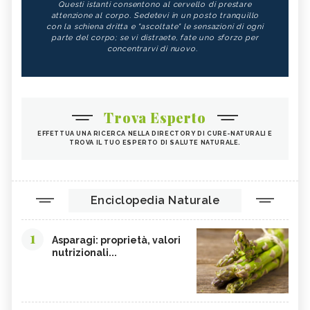
Questi istanti consentono al cervello di prestare
attenzione al corpo. Sedetevi in un posto tranquillo
con la schiena dritta e "ascoltate" le sensazioni di ogni
parte del corpo; se vi distraete, fate uno sforzo per
concentrarvi di nuovo.
Trova Esperto
EFFETTUA UNA RICERCA NELLA DIRECTORY DI CURE-NATURALI E
TROVA IL TUO ESPERTO DI SALUTE NATURALE.
Enciclopedia Naturale
1
Asparagi: proprietà, valori
nutrizionali...