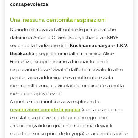
consapevolezza
.
Una, nessuna centomila respirazioni
Quando mi trovai ad affrontare le prime pratiche
datemi da Antonio Olivieri (Sooryachandra - KHYF
secondo la tradizione di
T. Krishnamacharya
e
T.K.V.
Desikacha
r) segnalatomi dalla mia amica Alice
Frantellizzi, scoprii insieme a lui quanto la mia
respirazione fosse “viziata” dall’arte marziale. In altre
parole, l’area addominale era molto interessata
mentre nella zona clavicolare e toracica c’era molta
meno consapevolezza.
A quel tempo mi interessava esplorare la
respirazione completa yogica
(considerando che
ero stata un po' viziata da pratiche egotiche
americane,valide in qualche modo ma devianti
rispetto al senso puro dello yoga) e l’accaduto aprì le