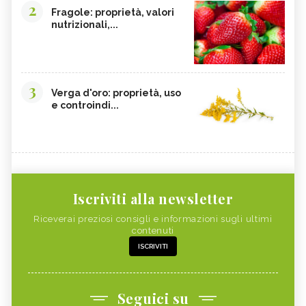
2
Fragole: proprietà, valori
nutrizionali,...
3
Verga d'oro: proprietà, uso
e controindi...
Iscriviti alla newsletter
Riceverai preziosi consigli e informazioni sugli ultimi
contenuti
ISCRIVITI
Seguici su