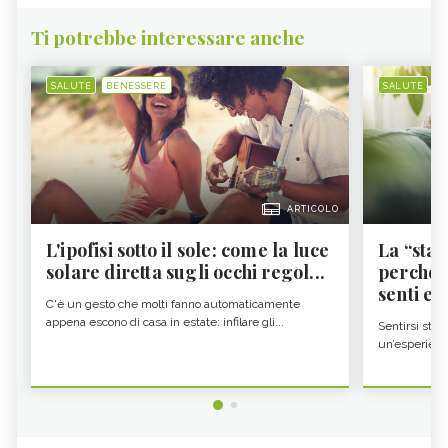
Ti potrebbe interessare anche
SALUTE
BENESSERE
SALUTE
B
ARTICOLO
L'ipofisi sotto il sole: come la luce
La “sta
solare diretta sugli occhi regol...
perché i
senti es.
C'è un gesto che molti fanno automaticamente
appena escono di casa in estate: infilare gli...
Sentirsi stan
un’esperienz