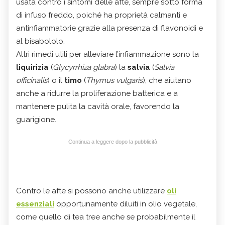
usata contro i sintomi delle afte, sempre sotto forma
di infuso freddo, poiché ha proprietà calmanti e
antinfiammatorie grazie alla presenza di flavonoidi e
al bisabololo.
Altri rimedi utili per alleviare l’infiammazione sono la
liquirizia
(
Glycyrrhiza glabra
) la
salvia
(
Salvia
officinalis
) o il
timo
(
Thymus vulgaris
), che aiutano
anche a ridurre la proliferazione batterica e a
mantenere pulita la cavità orale, favorendo la
guarigione.
Continua a leggere dopo la pubblicità
Contro le afte si possono anche utilizzare
oli
essenziali
opportunamente diluiti in olio vegetale,
come quello di tea tree anche se probabilmente il