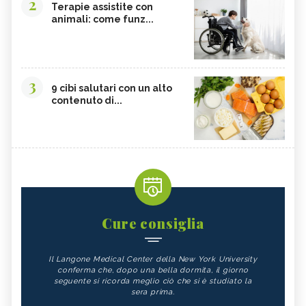
2
Terapie assistite con
animali: come funz...
3
9 cibi salutari con un alto
contenuto di...
Cure consiglia
Il Langone Medical Center della New York University
conferma che, dopo una bella dormita, il giorno
seguente si ricorda meglio ciò che si è studiato la
sera prima.