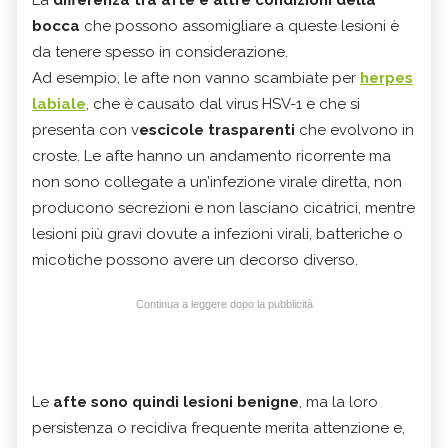
La
differenza
tra afte e altre condizioni della
bocca
che possono assomigliare a queste lesioni è
da tenere spesso in considerazione.
Ad esempio, le afte non vanno scambiate per
herpes
labiale
, che è causato dal virus HSV-1 e che si
presenta con v
escicole trasparenti
che evolvono in
croste. Le afte hanno un andamento ricorrente ma
non sono collegate a un’infezione virale diretta, non
producono secrezioni e non lasciano cicatrici, mentre
lesioni più gravi dovute a infezioni virali, batteriche o
micotiche possono avere un decorso diverso.
Continua a leggere dopo la pubblicità
Le
afte sono quindi lesioni benigne
, ma la loro
persistenza o recidiva frequente merita attenzione e,