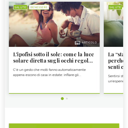
SALUTE
BENESSERE
SALUTE
B
ARTICOLO
L'ipofisi sotto il sole: come la luce
La “sta
solare diretta sugli occhi regol...
perché i
senti es.
C'è un gesto che molti fanno automaticamente
appena escono di casa in estate: infilare gli...
Sentirsi stan
un’esperienz