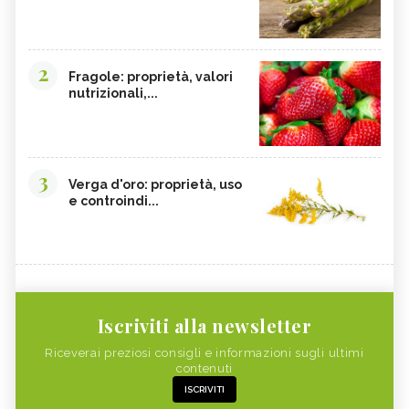
2
Fragole: proprietà, valori
nutrizionali,...
3
Verga d'oro: proprietà, uso
e controindi...
Iscriviti alla newsletter
Riceverai preziosi consigli e informazioni sugli ultimi
contenuti
ISCRIVITI