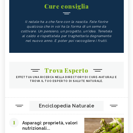
Cure consiglia
Il natale ha a che fare con la nascita. Fate fiorire
qualcosa che in voi ha la forma di un seme da
coltivare. Un pensiero, un progetto, un'idea. Tenetela
al caldo e rispettatela per traghettarla degnamente
nel nuovo anno. E poter poi raccogliere i frutti.
Trova Esperto
EFFETTUA UNA RICERCA NELLA DIRECTORY DI CURE-NATURALI E
TROVA IL TUO ESPERTO DI SALUTE NATURALE.
Enciclopedia Naturale
1
Asparagi: proprietà, valori
nutrizionali...