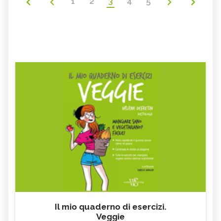
1
2
3
4
5
Il mio quaderno di esercizi.
Veggie