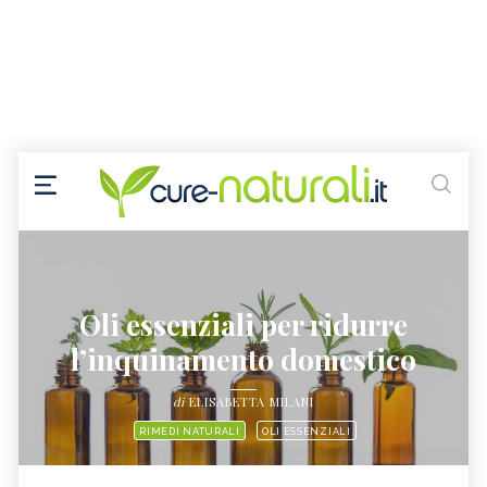
Oli essenziali per ridurre
l’inquinamento domestico
di
ELISABETTA MILANI
RIMEDI NATURALI
OLI ESSENZIALI