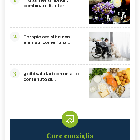
combinare fisioter...
2
Terapie assistite con
animali: come funz...
3
9 cibi salutari con un alto
contenuto di...
Cure consiglia