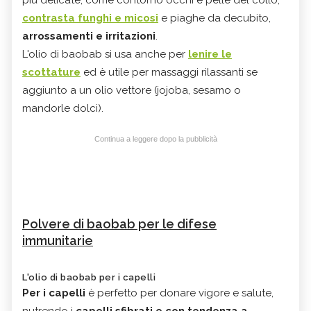
contrasta funghi e micosi
e piaghe da decubito,
arrossamenti e irritazioni
.
L'olio di baobab si usa anche per
lenire le
scottature
ed è utile per massaggi rilassanti se
aggiunto a un olio vettore (jojoba, sesamo o
mandorle dolci).
Continua a leggere dopo la pubblicità
Polvere di baobab per le difese
immunitarie
L'olio di baobab per i capelli
Per i capelli
è perfetto per donare vigore e salute,
nutrendo i
capelli sfibrati e con tendenza a