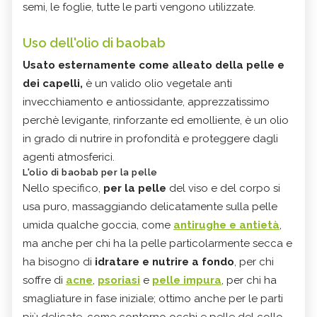
semi, le foglie, tutte le parti vengono utilizzate.
Uso dell'olio di baobab
Usato esternamente come alleato della pelle e
dei capelli,
è un valido olio vegetale anti
invecchiamento e antiossidante, apprezzatissimo
perchè levigante, rinforzante ed emolliente, è un olio
in grado di nutrire in profondità e proteggere dagli
agenti atmosferici.
L'olio di baobab per la pelle
Nello specifico,
per la pelle
del viso e del corpo si
usa puro, massaggiando delicatamente sulla pelle
umida qualche goccia, come
antirughe e antietà
,
ma anche per chi ha la pelle particolarmente secca e
ha bisogno di
idratare e nutrire a fondo
, per chi
soffre di
acne
,
psoriasi
e
pelle impura
, per chi ha
smagliature in fase iniziale; ottimo anche per le parti
più delicate, come contorno occhi e pelle del collo,