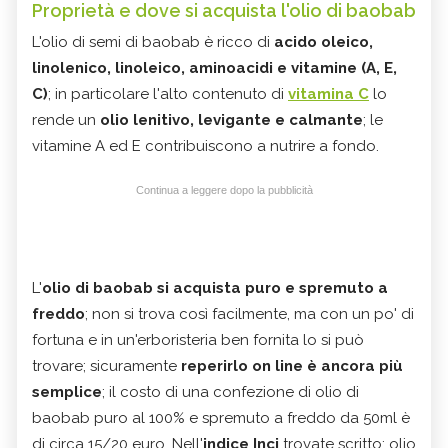
Proprietà e dove si acquista l'olio di baobab
L'olio di semi di baobab è ricco di
acido oleico,
linolenico, linoleico, aminoacidi e vitamine (A, E,
C)
; in particolare l'alto contenuto di
vitamina C
lo
rende un
olio lenitivo, levigante e calmante
; le
vitamine A ed E contribuiscono a nutrire a fondo.
Continua a leggere dopo la pubblicità
L'
olio di baobab si acquista puro e spremuto a
freddo
; non si trova così facilmente, ma con un po' di
fortuna e in un'erboristeria ben fornita lo si può
trovare; sicuramente
reperirlo on line è ancora più
semplice
; il costo di una confezione di olio di
baobab puro al 100% e spremuto a freddo da 50ml è
di circa 15/20 euro. Nell'
indice Inci
trovate scritto: olio