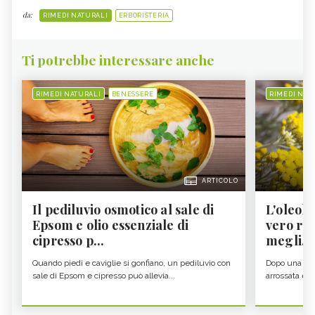
da:
RIMEDI NATURALI
ERBORISTERIA
Ti potrebbe interessare anche
RIMEDI NATURALI
BENESSERE
RIMEDI NAT
ARTICOLO
Il pediluvio osmotico al sale di
L'oleolit
Epsom e olio essenziale di
vero re 
cipresso p...
megli...
Quando piedi e caviglie si gonfiano, un pediluvio con
Dopo una gior
sale di Epsom e cipresso può allevia...
arrossata e se