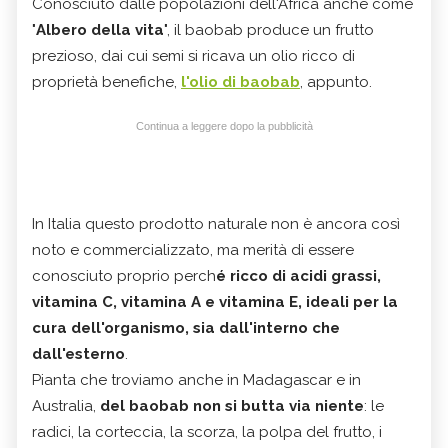
Conosciuto dalle popolazioni dell'Africa anche come
"
Albero della vita
", il baobab produce un frutto
prezioso, dai cui semi si ricava un olio ricco di
proprietà benefiche,
l'olio di baobab
, appunto.
Continua a leggere dopo la pubblicità
In Italia questo prodotto naturale non è ancora così
noto e commercializzato, ma merità di essere
conosciuto proprio perch
é ricco di acidi grassi,
vitamina C, vitamina A e vitamina E, ideali per la
cura dell'organismo, sia dall'interno che
dall'esterno
.
Pianta che troviamo anche in Madagascar e in
Australia,
del baobab non si butta via niente
: le
radici, la corteccia, la scorza, la polpa del frutto, i