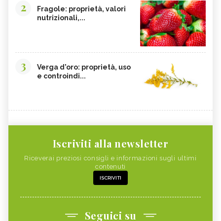
2
Fragole: proprietà, valori
nutrizionali,...
3
Verga d'oro: proprietà, uso
e controindi...
Iscriviti alla newsletter
Riceverai preziosi consigli e informazioni sugli ultimi
contenuti
ISCRIVITI
Seguici su