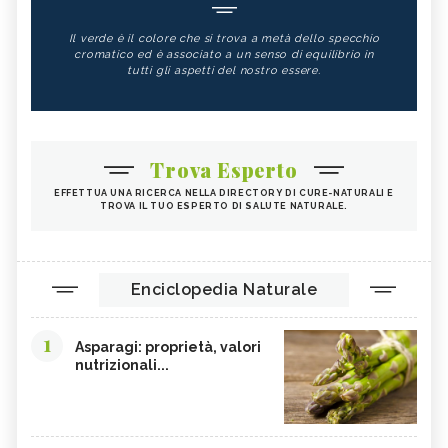
Il verde è il colore che si trova a metà dello specchio
cromatico ed è associato a un senso di equilibrio in
tutti gli aspetti del nostro essere.
Trova Esperto
EFFETTUA UNA RICERCA NELLA DIRECTORY DI CURE-NATURALI E
TROVA IL TUO ESPERTO DI SALUTE NATURALE.
Enciclopedia Naturale
1
Asparagi: proprietà, valori
nutrizionali...