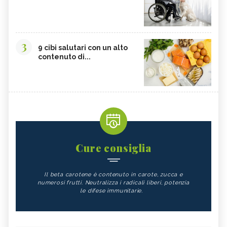
3
9 cibi salutari con un alto
contenuto di...
Cure consiglia
Il beta carotene è contenuto in carote, zucca e
numerosi frutti. Neutralizza i radicali liberi, potenzia
le difese immunitarie.