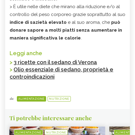
> È utile nelle diete che mirano alla riduzione e/o al
controllo del peso corporeo grazie soprattutto al suo
indice di sazietà elevato
e al suo aroma, che
può
donare sapore a molti piatti senza aumentare in
maniera significativa le calorie
.
Leggi anche
>
3 ricette con il sedano di Verona
>
Olio essenziale di sedano, proprietà e
controindicazioni
da:
ALIMENTAZIONE
NUTRIZIONE
Ti potrebbe interessare anche
ALIMENTAZIONE
NUTRIZIONE
ALIMENTAZ