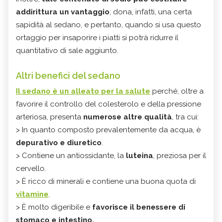
addirittura un vantaggio
; dona, infatti, una certa
sapidità al sedano, e pertanto, quando si usa questo
ortaggio per insaporire i piatti si potrà ridurre il
quantitativo di sale aggiunto.
Altri benefici del sedano
Il sedano è un alleato per la salute
perché, oltre a
favorire il controllo del colesterolo e della pressione
arteriosa, presenta
numerose altre qualità
, tra cui:
> In quanto composto prevalentemente da acqua, è
depurativo e diuretico
.
> Contiene un antiossidante, la
luteina
, preziosa per il
cervello.
> È ricco di minerali e contiene una buona quota di
vitamine
.
> È molto digeribile e
favorisce il benessere di
stomaco e intestino.