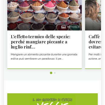
ARTICOLO
L'effetto termico delle spezie:
Caffè a
perché mangiare piccante a
dovresti
luglio rinf...
evitare i
Mangiare un alimento piccante durante una giornata
Per molti il c
estiva può sembrare un paradosso: il pe...
azione, ancor