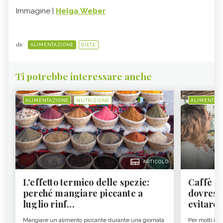
Immagine |
Helga Weber
da:
ALIMENTAZIONE
DIETE
Ti potrebbe interessare anche
ALIMENTAZIONE
NUTRIZIONE
ALIMENTAZ
ARTICOLO
L'effetto termico delle spezie:
Caffè a
perché mangiare piccante a
dovresti
luglio rinf...
evitare i
Mangiare un alimento piccante durante una giornata
Per molti il c