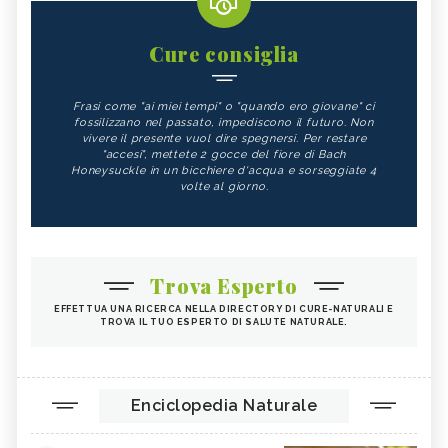
Cure consiglia
Frasi come "ai miei tempi" o "quando ero giovane" ci
fossilizzano nel passato, impediscono il futuro. Non
vivere il presente vuol dire spegnersi. Per restare
"accesi", mettete 2 gocce del fiore di Bach
Honeysuckle in un bicchiere d'acqua e sorseggiate 4
volte al giorno.
Trova Esperto
EFFETTUA UNA RICERCA NELLA DIRECTORY DI CURE-NATURALI E
TROVA IL TUO ESPERTO DI SALUTE NATURALE.
Enciclopedia Naturale