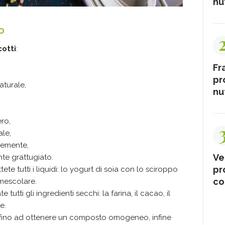
nut
o
cotti
:
Fr
pr
aturale,
nut
ro,
ale,
inemente,
Ve
te grattugiato.
pr
tete tutti i liquidi: lo yogurt di soia con lo sciroppo
co
e mescolare.
 tutti gli ingredienti secchi: la farina, il cacao, il
e.
e fino ad ottenere un composto omogeneo, infine