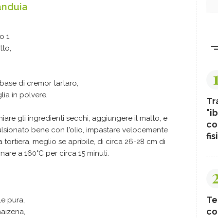
ianduia
o 1,
tto,
 base di cremor tartaro,
lia in polvere,
Tr
"ib
hiare gli ingredienti secchi; aggiungere il malto, e
co
ulsionato bene con l'olio, impastare velocemente
fis
a tortiera, meglio se apribile, di circa 26-28 cm di
rnare a 160°C per circa 15 minuti.
Te
le pura,
co
maizena,