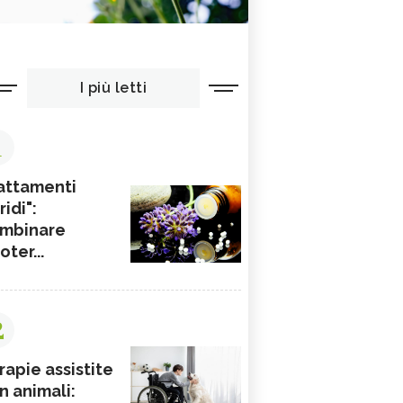
I più letti
1
attamenti
ridi":
mbinare
ioter...
2
rapie assistite
n animali: