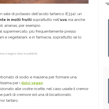
n sale di potassio dell'acido tartarico (E334), un
te in molti frutti
soprattutto nell'
uva
ma anche
oli, ananas, per esempio.
al supermercato, più frequentemente presso
ani e vegetariani, e in farmacia, soprattutto se lo
nua a leggere dopo la pubblicità
arbonato di sodio e maizena per formare una
issima per i
dolci vegan
.
onato alle vostre ricette, nel caso usiate il cremor
ue parti di cremore ed una di bicarbonato.
mor tartaro.