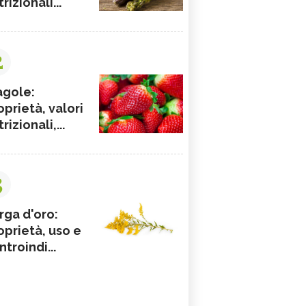
rizionali...
2
agole:
oprietà, valori
rizionali,...
3
rga d'oro:
oprietà, uso e
ntroindi...