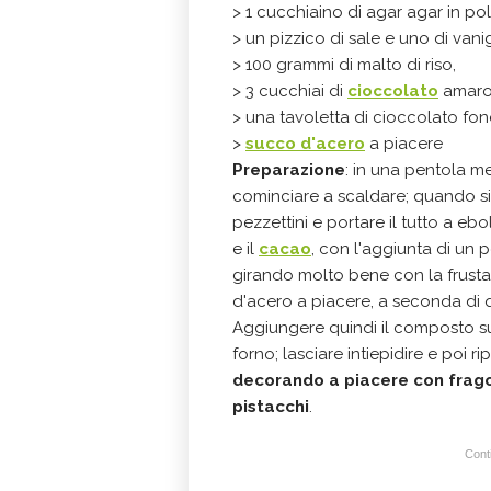
> 1 cucchiaino di agar agar in pol
> un pizzico di sale e uno di vanig
> 100 grammi di malto di riso,
> 3 cucchiai di
cioccolato
amaro
> una tavoletta di cioccolato fon
>
succo d'acero
a piacere
Preparazione
: in una pentola mett
cominciare a scaldare; quando si i
pezzettini e portare il tutto a ebo
e il
cacao
, con l'aggiunta di un p
girando molto bene con la frusta
d'acero a piacere, a seconda di 
Aggiungere quindi il composto su
forno; lasciare intiepidire e poi ri
decorando a piacere con frago
pistacchi
.
Conti