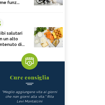
me funz...
3
ibi salutari
n un alto
ntenuto di...
Cure consiglia
"Meglio aggiungere vita ai giorni
che non giorni alla vita." Rita
Levi Montalcini