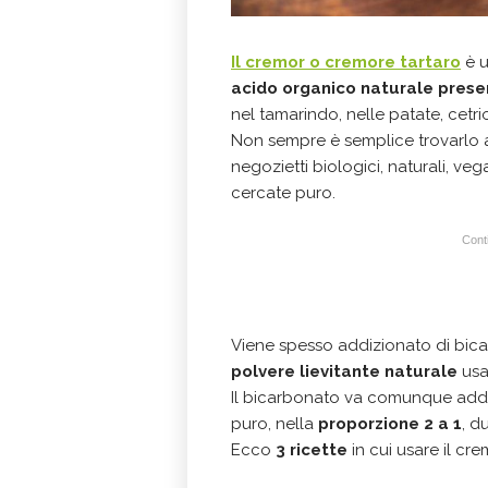
Il cremor o cremore tartaro
è u
acido organico naturale presen
nel tamarindo, nelle patate, cetri
Non sempre è semplice trovarlo 
negozietti biologici, naturali, veg
cercate puro.
Conti
Viene spesso addizionato di bic
polvere lievitante naturale
usat
Il bicarbonato va comunque addizi
puro, nella
proporzione 2 a 1
, d
Ecco
3 ricette
in cui usare il cre