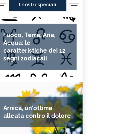
I nostri speciali
Fuoco, Terra, Aria,
Acqua: le
caratteristiche dei 12
segni zodiacali
Arnica, un'ottima
alleata contro il dolore