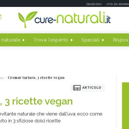
DEABYDAY
VITA DA MAMM
 naturale
Trova l'esperto
Speciali
Rispost
na
Cremor tartaro, 3 ricette vegan
ARTICOLO
, 3 ricette vegan
ievitante naturale che viene dall'uva: ecco come
ito in 3 sfiziose dolci ricette