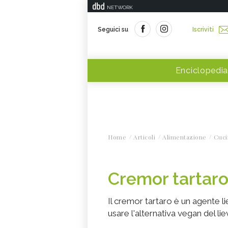
NETWORK
Seguici su
Iscriviti
Enciclopedia
Home
Articoli
Alimentazione
Cuci
Cremor tartaro
Il cremor tartaro è un agente l
usare l'alternativa vegan del liev