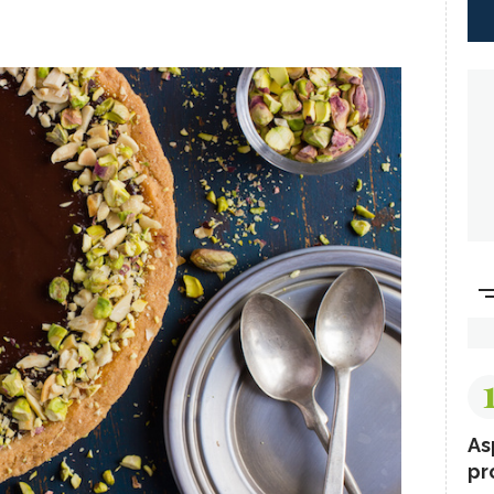
As
pr