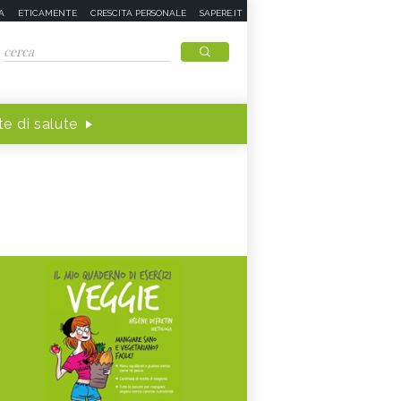
A
ETICAMENTE
CRESCITA PERSONALE
SAPERE.IT
e di salute