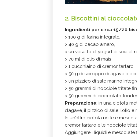
2. Biscottini al cioccolat
Ingredienti per circa 15/20 bis
> 100 g di farina integrale,
> 40 g di cacao amaro,
> un vasetto di yogurt di soia al n
> 70 ml di olio di mais
> 1 cucchiaino di cremor tartaro,
> 50 g di sciroppo di agave o ace
> un pizzico di sale marino integr
> 50 grammi di nocciole tritate f
> 50 grammi di cioccolato fonden
Preparazione
: in una ciotola met
d’agave, il pizzico di sale, l’olio 
In un’altra ciotola unite e mescolate
cremor tartaro e le nocciole tritat
Aggiungere i liquidi e mescolat