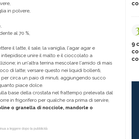
co
vere,
lia in polvere,
,
dente al 70 %,
9 c
ere il latte, il sale, la vaniglia, l'agar agar e
co
ntiepidisce unire il malto e il cioccolato a
co
llizione; in un'altra terrina mescolare l'amido di mais
oco di latte; versare questo nei liquidi bollenti,
 per circa un paio di minuti, aggiungendo succo
quanto piace dolce.
lla base della crostata nel frattempo prelevata dal
porre in frigorifero per qualche ora prima di servire,
line o granella di nocciole, mandorle o
nua a leggere dopo la pubblicità