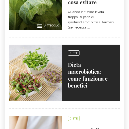
cosa evitare
Quando la tiroide lavora
troppo, si parla di
ipertiroidismo: oltre ai farmaci
ARTICOLO
(se necessar...
DIETE
Dieta
macrobiotica:
come funziona e
benefici
DIETE