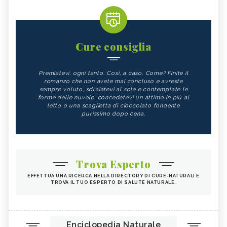
Cure consiglia
Premiatevi, ogni tanto. Così, a caso. Come? Finite il
romanzo che non avete mai concluso e avreste
sempre voluto, sdraiatevi al sole e contemplate le
forme delle nuvole, concedetevi un attimo in più al
letto o una scaglietta di cioccolato fondente
purissimo dopo cena.
Trova Esperto
EFFETTUA UNA RICERCA NELLA DIRECTORY DI CURE-NATURALI E
TROVA IL TUO ESPERTO DI SALUTE NATURALE.
Enciclopedia Naturale