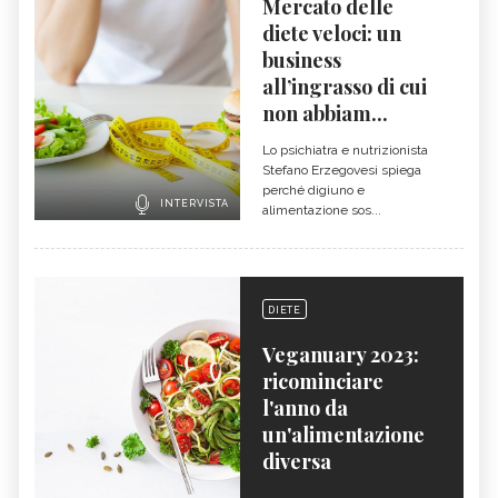
Mercato delle
diete veloci: un
business
all’ingrasso di cui
non abbiam...
Lo psichiatra e nutrizionista
Stefano Erzegovesi spiega
perché digiuno e
INTERVISTA
alimentazione sos...
DIETE
Veganuary 2023:
ricominciare
l'anno da
un'alimentazione
diversa