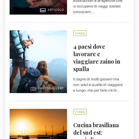
associazioni e le agenzie che
si occupano di viaggi solidali:
ARTICOLO
conosciam...
VIAGGI
4 paesi dove
lavorare e
viaggiare zaino in
spalla
Il sogno di molti giovani (ma
non solo) è quello di viaggiare
PHOTOGALLERY
a lungo, ma per farlo c’è bi...
VIAGGI
Cucina brasiliana
del sud est: