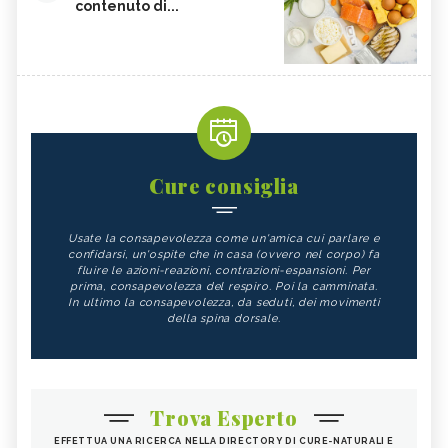
contenuto di...
Cure consiglia
Usate la consapevolezza come un'amica cui parlare e
confidarsi, un'ospite che in casa (ovvero nel corpo) fa
fluire le azioni-reazioni, contrazioni-espansioni. Per
prima, consapevolezza del respiro. Poi la camminata.
In ultimo la consapevolezza, da seduti, dei movimenti
della spina dorsale.
Trova Esperto
EFFETTUA UNA RICERCA NELLA DIRECTORY DI CURE-NATURALI E