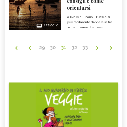
consigli e come
orientarsi
A livello culinario il Brasile si
può facilmente dividere in tre
ARTICOLO
o quattro aree. In questo...
29
30
31
32
33