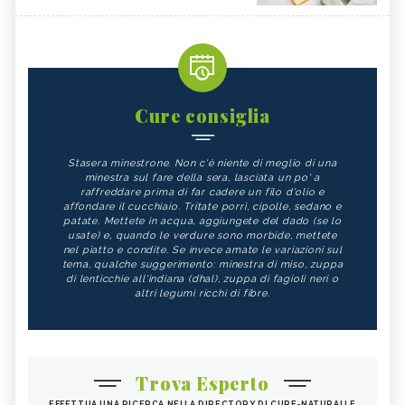
Cure consiglia
Stasera minestrone. Non c'è niente di meglio di una
minestra sul fare della sera, lasciata un po' a
raffreddare prima di far cadere un filo d'olio e
affondare il cucchiaio. Tritate porri, cipolle, sedano e
patate. Mettete in acqua, aggiungete del dado (se lo
usate) e, quando le verdure sono morbide, mettete
nel piatto e condite. Se invece amate le variazioni sul
tema, qualche suggerimento: minestra di miso, zuppa
di lenticchie all'indiana (dhal), zuppa di fagioli neri o
altri legumi ricchi di fibre.
Trova Esperto
EFFETTUA UNA RICERCA NELLA DIRECTORY DI CURE-NATURALI E