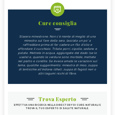
Cure consiglia
Stasera minestrone. Non c'è niente di meglio di una
minestra sul fare della sera, lasciata un po' a
raffreddare prima di far cadere un filo d'olio e
affondare il cucchiaio. Tritate porri, cipolle, sedano e
patate. Mettete in acqua, aggiungete del dado (se lo
usate) e, quando le verdure sono morbide, mettete
nel piatto e condite. Se invece amate le variazioni sul
tema, qualche suggerimento: minestra di miso, zuppa
di lenticchie all'indiana (dhal), zuppa di fagioli neri o
altri legumi ricchi di fibre.
Trova Esperto
EFFETTUA UNA RICERCA NELLA DIRECTORY DI CURE-NATURALI E
TROVA IL TUO ESPERTO DI SALUTE NATURALE.