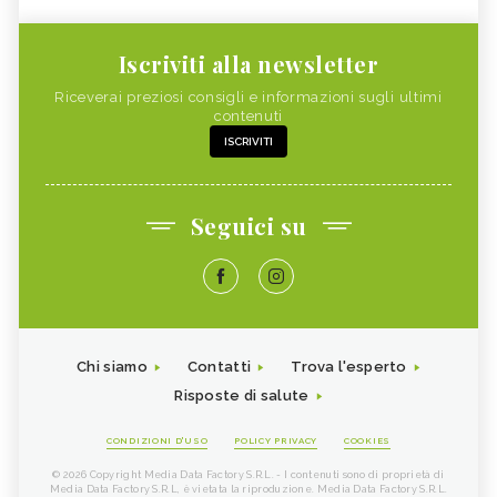
Iscriviti alla newsletter
Riceverai preziosi consigli e informazioni sugli ultimi
contenuti
ISCRIVITI
Seguici su
Chi siamo
Contatti
Trova l'esperto
Risposte di salute
CONDIZIONI D'USO
POLICY PRIVACY
COOKIES
© 2026 Copyright Media Data Factory S.R.L. - I contenuti sono di proprietà di
Media Data Factory S.R.L, è vietata la riproduzione. Media Data Factory S.R.L.