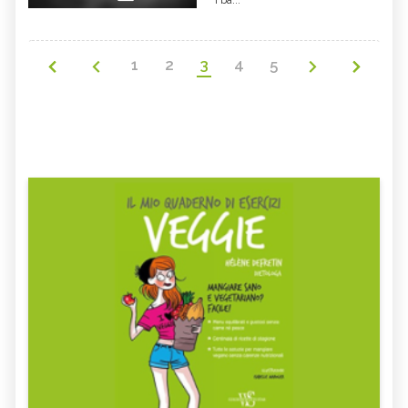
i ba...
1
2
3
4
5