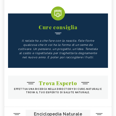
Cure consiglia
Il natale ha a che fare con la nascita. Fate fiorire
qualcosa che in voi ha la forma di un seme da
coltivare. Un pensiero, un progetto, un'idea. Tenetela
al caldo e rispettatela per traghettarla degnamente
nel nuovo anno. E poter poi raccogliere i frutti.
Trova Esperto
EFFETTUA UNA RICERCA NELLA DIRECTORY DI CURE-NATURALI E
TROVA IL TUO ESPERTO DI SALUTE NATURALE.
Enciclopedia Naturale