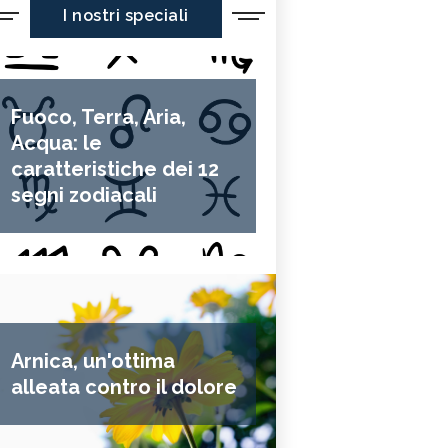
I nostri speciali
Fuoco, Terra, Aria,
Acqua: le
caratteristiche dei 12
segni zodiacali
Arnica, un'ottima
alleata contro il dolore