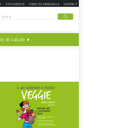
A
ETICAMENTE
CRESCITA PERSONALE
SAPERE.IT
e di salute