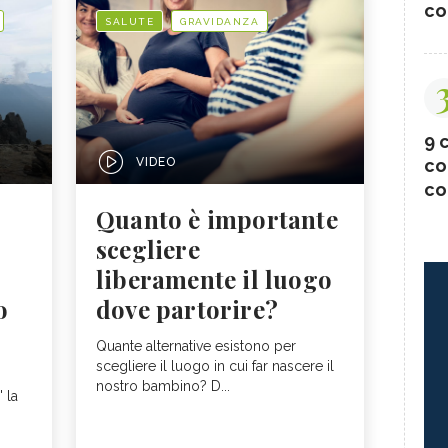
co
SALUTE
GRAVIDANZA
9 c
co
VIDEO
co
Quanto è importante
scegliere
liberamente il luogo
o
dove partorire?
Quante alternative esistono per
scegliere il luogo in cui far nascere il
nostro bambino? D...
' la