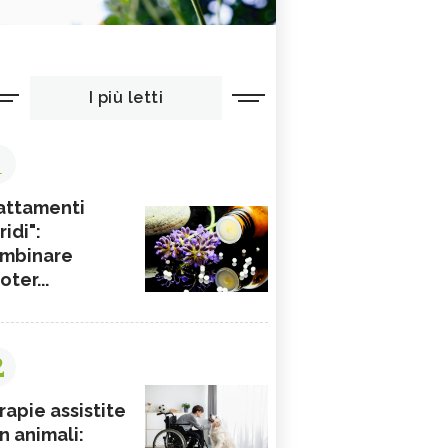
I più letti
1
attamenti
ridi":
mbinare
ioter...
2
rapie assistite
n animali: