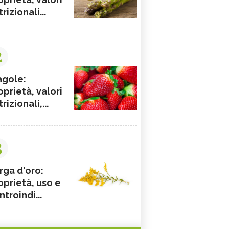
rizionali...
2
agole:
oprietà, valori
rizionali,...
3
rga d'oro:
oprietà, uso e
ntroindi...