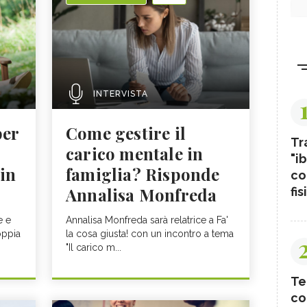
INTERVISTA
per
Come gestire il
Tr
carico mentale in
"ib
 in
famiglia? Risponde
co
Annalisa Monfreda
fis
e e
Annalisa Monfreda sarà relatrice a Fa'
oppia
la cosa giusta! con un incontro a tema
"Il carico m...
Te
co