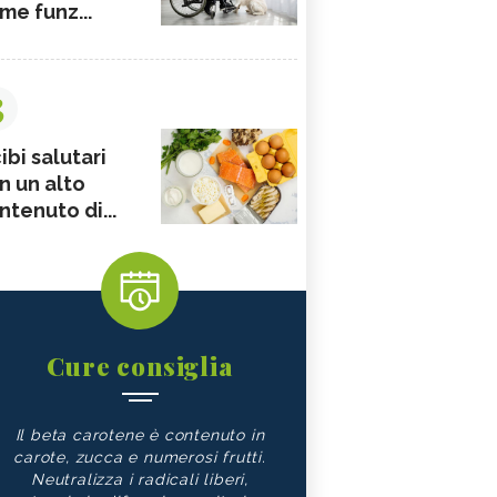
me funz...
3
ibi salutari
n un alto
ntenuto di...
Cure consiglia
Il beta carotene è contenuto in
carote, zucca e numerosi frutti.
Neutralizza i radicali liberi,