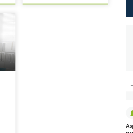
i
As
pr