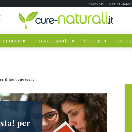
DEABYDAY
VITA DA MAMM
 naturale
Trova l'esperto
Speciali
Rispost
per il tuo benessere
sta! per