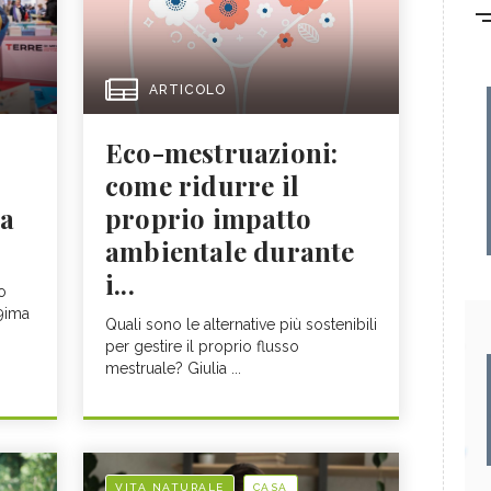
ARTICOLO
Eco-mestruazioni:
come ridurre il
sa
proprio impatto
ambientale durante
i...
o
19ima
Quali sono le alternative più sostenibili
per gestire il proprio flusso
mestruale? Giulia ...
VITA NATURALE
CASA