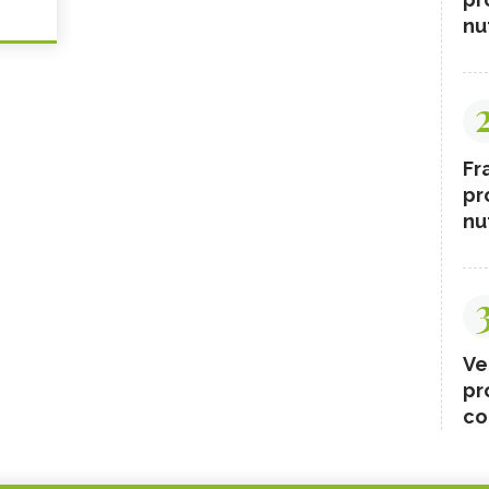
nut
Fr
pr
nut
Ve
pr
co