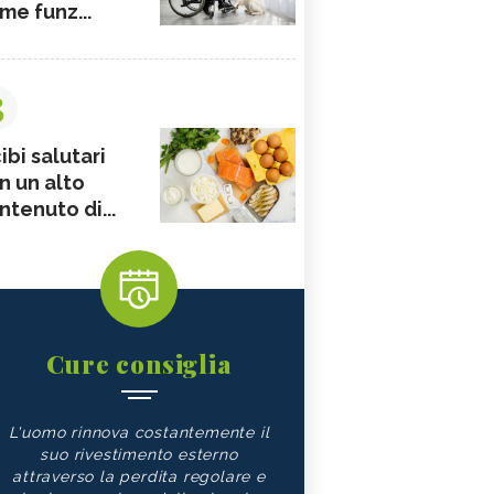
me funz...
3
ibi salutari
n un alto
ntenuto di...
Cure consiglia
L'uomo rinnova costantemente il
suo rivestimento esterno
attraverso la perdita regolare e