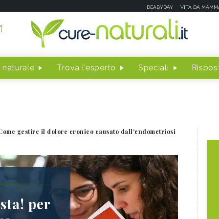
DEABYDAY
VITA DA MAMM
 naturale
Trova l'esperto
Speciali
Rispost
Come gestire il dolore cronico causato dall'endometriosi
sta! per