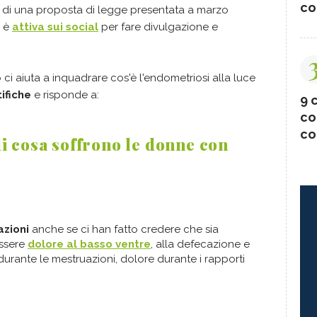
co
a di una proposta di legge presentata a marzo
d è
attiva sui social
per fare divulgazione e
 ci aiuta a inquadrare cos'è l'endometriosi alla luce
ifiche
e risponde a:
9 c
co
co
i cosa soffrono le donne con
azioni
anche se ci han fatto credere che sia
essere
dolore al basso ventre
, alla defecazione e
urante le mestruazioni, dolore durante i rapporti