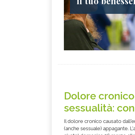
il tuo benesse
Dolore cronico
sessualità: con
Il dolore cronico causato dall'
(anche sessuale) appagante. L'a