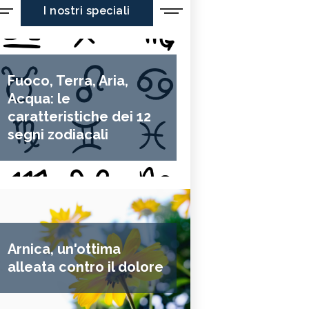
I nostri speciali
Fuoco, Terra, Aria,
Acqua: le
caratteristiche dei 12
segni zodiacali
Arnica, un'ottima
alleata contro il dolore