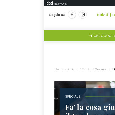
NETWORK
Seguici su
Iscriviti
Enciclopedia
Home
Articoli
Salute
Sessualità
SPECIALE
Fa' la cosa giu