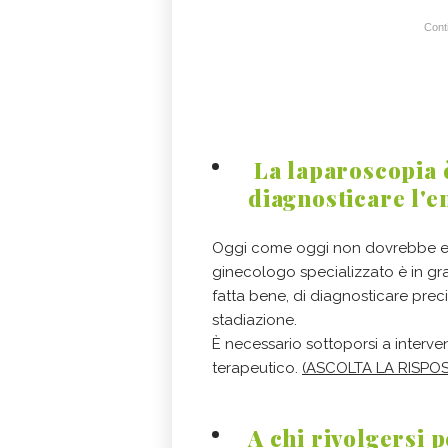
Conti
La laparoscopia è
diagnosticare l'
Oggi come oggi non dovrebbe es
ginecologo specializzato è in gr
fatta bene, di diagnosticare pre
stadiazione.
È necessario sottoporsi a intervent
terapeutico.
(ASCOLTA LA RISPO
A chi rivolgersi p