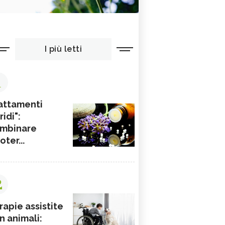
I più letti
1
attamenti
ridi":
mbinare
ioter...
2
rapie assistite
n animali: