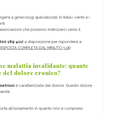
gersi a ginecologi specializzati. In Italia i centri e i
nti.
 associaizoni che possono indirizzarci verso il
800 189 411)
a disposizione per rispondere a
RISPOSTA COMPLETA DAL MINUTO 5.18
)
e malattia invalidante: quante
e del dolore cronico?
metriosi
è caratterizzata dal dolore. Questo dolore
anità.
rta all'isolamento in quanto non è compreso