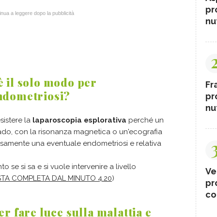
pr
nua a leggere dopo la pubblicità
nut
 il solo modo per
Fr
endometriosi?
pr
nut
istere la
laparoscopia esplorativa
perché un
ado, con la risonanza magnetica o un'ecografia
cisamente una eventuale endometriosi e relativa
o se si sa e si vuole intervenire a livello
Ve
STA COMPLETA DAL MINUTO 4.20
)
pr
co
er fare luce sulla malattia e