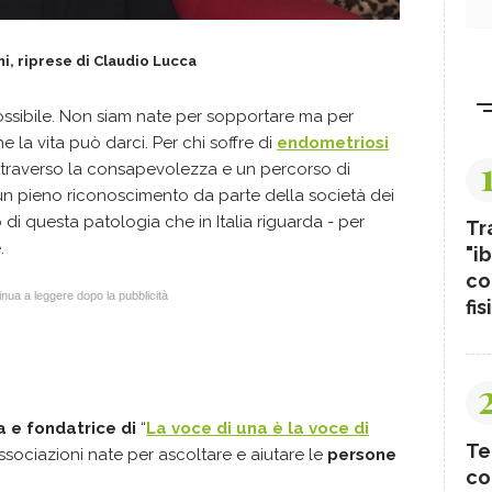
i, riprese di Claudio Lucca
possibile. Non siam nate per sopportare ma per
e la vita può darci. Per chi soffre di
endometriosi
ttraverso la consapevolezza e un percorso di
a un pieno riconoscimento da parte della società dei
di questa patologia che in Italia riguarda - per
Tr
e.
"ib
co
nua a leggere dopo la pubblicità
fis
 e fondatrice di
“
La voce di una è la voce di
Te
associazioni nate per ascoltare e aiutare le
persone
co