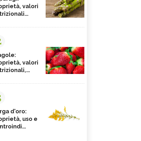
oprietà, valori
rizionali...
2
agole:
oprietà, valori
rizionali,...
3
rga d'oro:
oprietà, uso e
ntroindi...