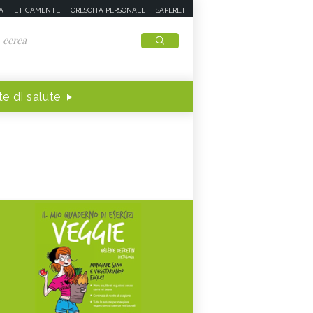
A
ETICAMENTE
CRESCITA PERSONALE
SAPERE.IT
e di salute