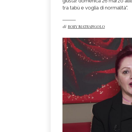
giusta! domenica 26 marzo alle
tra tabù e voglia di normalità".
di
ROSY MATRANGOLO