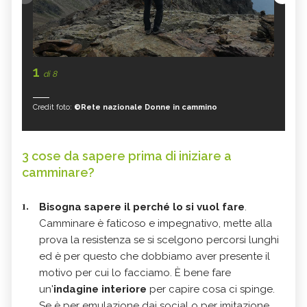
1
di 8
Credit foto:
©Rete nazionale Donne in cammino
Cre
3 cose da sapere prima di iniziare a
camminare?
Bisogna sapere il perché lo si vuol fare
.
Camminare è faticoso e impegnativo, mette alla
prova la resistenza se si scelgono percorsi lunghi
ed è per questo che dobbiamo aver presente il
motivo per cui lo facciamo. È bene fare
un'
indagine interiore
per capire cosa ci spinge.
Se è per emulazione dai social o per imitazione