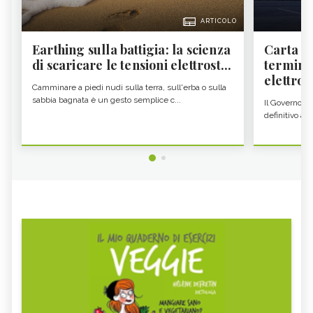
ARTICOLO
Earthing sulla battigia: la scienza
Carta d'
di scaricare le tensioni elettrost...
termine
elettron
Camminare a piedi nudi sulla terra, sull'erba o sulla
sabbia bagnata è un gesto semplice c...
Il Governo c
definitivo all