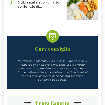
3
9 cibi salutari con un alto
contenuto di...
Cure consiglia
Premiatevi, ogni tanto. Così, a caso. Come? Finite il
romanzo che non avete mai concluso e avreste
sempre voluto, sdraiatevi al sole e contemplate le
forme delle nuvole, concedetevi un attimo in più al
letto o una scaglietta di cioccolato fondente
purissimo dopo cena.
Trova Esperto