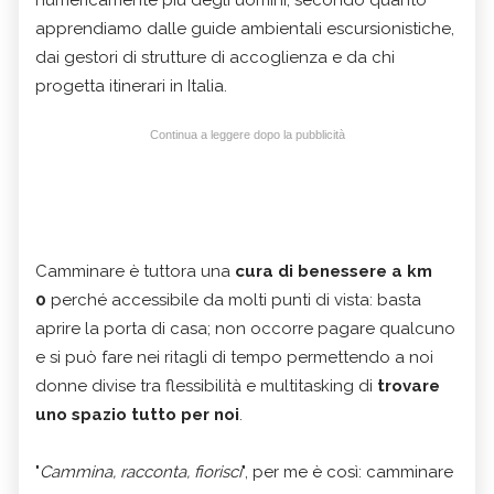
numericamente più degli uomini, secondo quanto
apprendiamo dalle guide ambientali escursionistiche,
dai gestori di strutture di accoglienza e da chi
progetta itinerari in Italia.
Continua a leggere dopo la pubblicità
Camminare è tuttora una
cura di benessere a km
0
perché accessibile da molti punti di vista: basta
aprire la porta di casa; non occorre pagare qualcuno
e si può fare nei ritagli di tempo permettendo a noi
donne divise tra flessibilità e multitasking di
trovare
uno spazio tutto per noi
.
"
Cammina, racconta, fiorisci
", per me è così: camminare