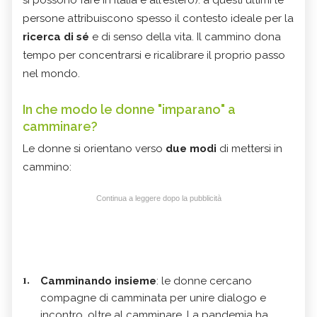
si possono fare in italia e all'estero): a questi ultimi le
persone attribuiscono spesso il contesto ideale per la
ricerca di sé
e di senso della vita. Il cammino dona
tempo per concentrarsi e ricalibrare il proprio passo
nel mondo.
In che modo le donne "imparano" a
camminare?
Le donne si orientano verso
due modi
di mettersi in
cammino:
Continua a leggere dopo la pubblicità
Camminando insieme
: le donne cercano
compagne di camminata per unire dialogo e
incontro, oltre al camminare. La pandemia ha