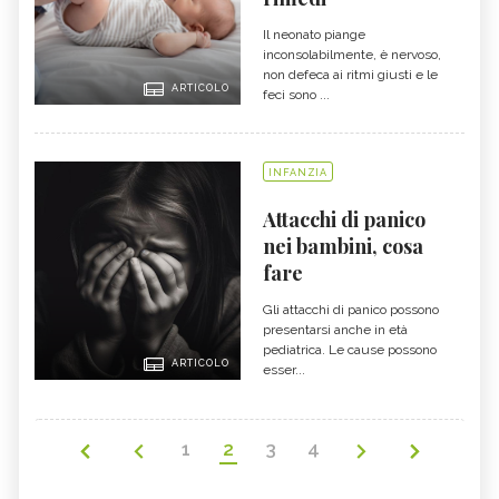
Il neonato piange
inconsolabilmente, è nervoso,
non defeca ai ritmi giusti e le
ARTICOLO
feci sono ...
INFANZIA
Attacchi di panico
nei bambini, cosa
fare
Gli attacchi di panico possono
presentarsi anche in età
pediatrica. Le cause possono
ARTICOLO
esser...
1
2
3
4