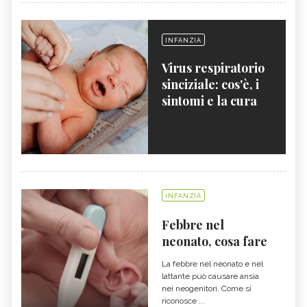
INFANZIA
Virus respiratorio
sinciziale: cos'è, i
sintomi e la cura
INFANZIA
Febbre nel
neonato, cosa fare
La febbre nel neonato e nel
lattante può causare ansia
nei neogenitori. Come si
riconosce ...