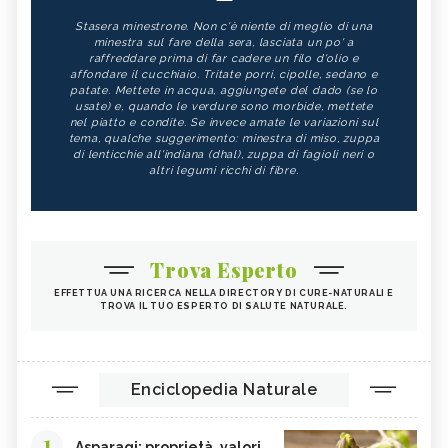
Stasera minestrone. Non c'è niente di meglio di una
minestra sul fare della sera, lasciata un po' a
raffreddare prima di far cadere un filo d'olio e
affondare il cucchiaio. Tritate porri, cipolle, sedano e
patate. Mettete in acqua, aggiungete del dado (se lo
usate) e, quando le verdure sono morbide, mettete
nel piatto e condite. Se invece amate le variazioni sul
tema, qualche suggerimento: minestra di miso, zuppa
di lenticchie all'indiana (dhal), zuppa di fagioli neri o
altri legumi ricchi di fibre.
Trova Esperto
EFFETTUA UNA RICERCA NELLA DIRECTORY DI CURE-NATURALI E
TROVA IL TUO ESPERTO DI SALUTE NATURALE.
Enciclopedia Naturale
1
Asparagi: proprietà, valori