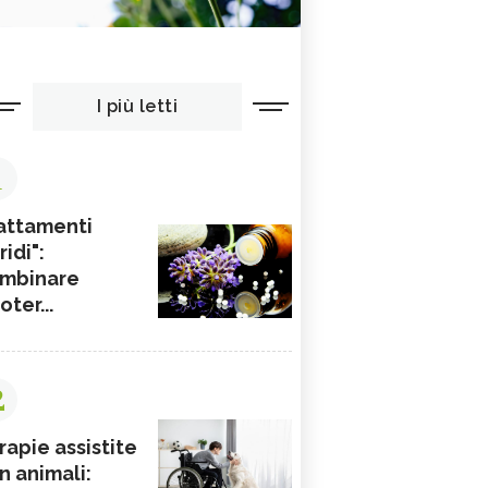
I più letti
1
attamenti
ridi":
mbinare
ioter...
2
rapie assistite
n animali: