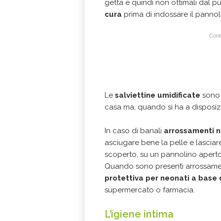
getta e quindi non ottimali dal p
cura
prima di indossare il pannoli
Conti
Le
salviettine umidificate
sono 
casa ma, quando si ha a disposizi
In caso di banali
arrossamenti n
asciugare bene la pelle e lasciar
scoperto, su un pannolino aperto
Quando sono presenti arrossament
protettiva per neonati a base d
supermercato o farmacia.
L’igiene intima