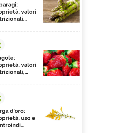
paragi:
oprietà, valori
rizionali...
2
agole:
oprietà, valori
rizionali,...
3
rga d'oro:
oprietà, uso e
ntroindi...