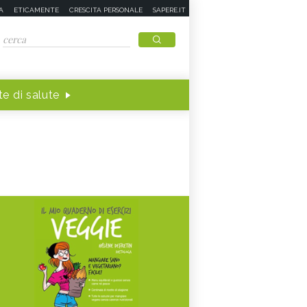
A
ETICAMENTE
CRESCITA PERSONALE
SAPERE.IT
e di salute