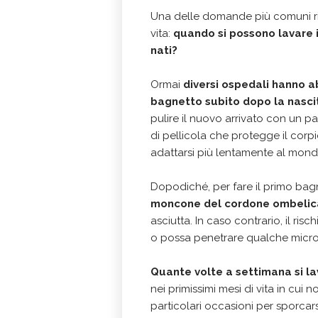
Una delle domande più comuni rig
vita:
quando si possono lavare 
nati?
Ormai
diversi ospedali hanno a
bagnetto subito dopo la nasci
pulire il nuovo arrivato con un 
di pellicola che protegge il corpi
adattarsi più lentamente al mond
Dopodiché, per fare il primo ba
moncone del cordone ombelic
asciutta. In caso contrario, il ris
o possa penetrare qualche micr
Quante volte a settimana si la
nei primissimi mesi di vita in c
particolari occasioni per sporcars