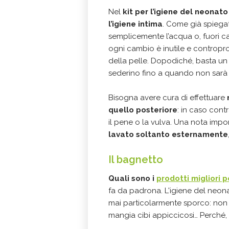
Nel
kit per l’igiene del neonato
l’igiene intima
. Come già spiegat
semplicemente l’acqua o, fuori ca
ogni cambio è inutile e contropro
della pelle. Dopodiché, basta u
sederino fino a quando non sarà 
Bisogna avere cura di effettuare
quello posteriore
: in caso contr
il pene o la vulva. Una nota impo
lavato soltanto esternamente
Il bagnetto
Quali sono i
prodotti migliori p
fa da padrona. L'igiene del neon
mai particolarmente sporco: non s
mangia cibi appiccicosi… Perché,