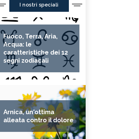
I nostri speciali
Fuoco, Terra, Aria,
Acqua: le
caratteristiche dei 12
segni zodiacali
Arnica, un'ottima
alleata contro il dolore