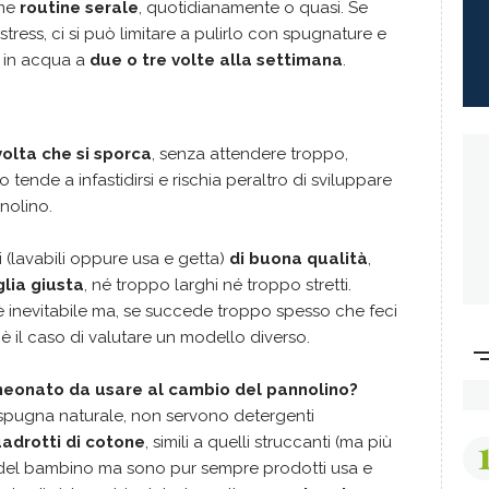
ome
routine serale
, quotidianamente o quasi. Se
ress, ci si può limitare a pulirlo con spugnature e
e in acqua a
due o tre volte alla settimana
.
volta che si sporca
, senza attendere troppo,
 tende a infastidirsi e rischia peraltro di sviluppare
nolino.
 (lavabili oppure usa e getta)
di buona qualità
,
glia giusta
, né troppo larghi né troppo stretti.
è inevitabile ma, se succede troppo spesso che feci
 è il caso di valutare un modello diverso.
l neonato da usare al cambio del pannolino?
spugna naturale, non servono detergenti
adrotti di cotone
, simili a quelli struccanti (ma più
le del bambino ma sono pur sempre prodotti usa e