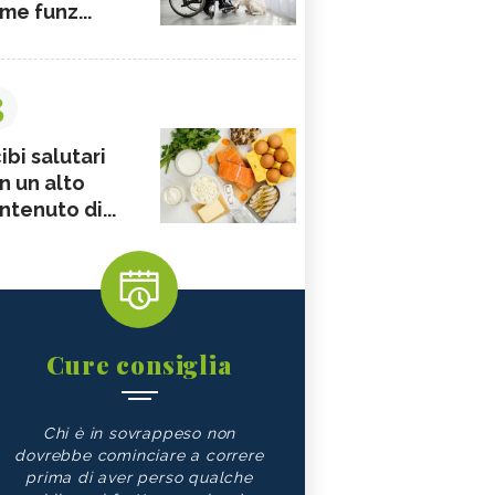
me funz...
3
ibi salutari
n un alto
ntenuto di...
Cure consiglia
Chi è in sovrappeso non
dovrebbe cominciare a correre
prima di aver perso qualche