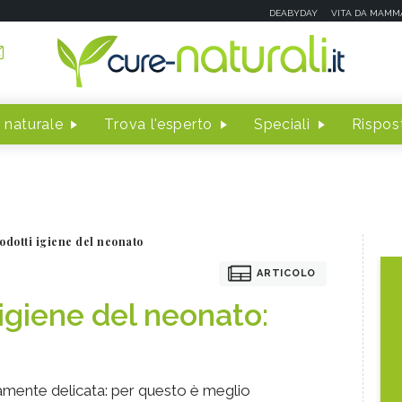
DEABYDAY
VITA DA MAMM
 naturale
Trova l'esperto
Speciali
Rispost
odotti igiene del neonato
ARTICOLO
l'igiene del neonato:
amente delicata: per questo è meglio