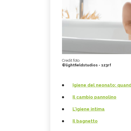
Credit foto
©lightfieldstudios - 123rf
Igiene del neonato: quan
Il cambio pannolino
L'igiene intima
Il bagnetto