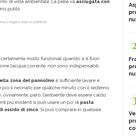
unto di vista ambientale. La pelle va
asciugata con
As
no pulito.
pr
nut
nua a leggere dopo la pubblicità
Fr
certamente molto funzionali quando si è fuori
pr
one l’acqua corrente, non sono indispensabili.
nut
ella zona del pannolino
è sufficiente lavare e
e poi il neonato per qualche minuto con il sederino
; ovviamente, però, l’ambiente deve essere caldo.
i più evidenti si può usare un po’ di
pasta
i ossido di zinco
. Si può comprare in qualsiasi
Ve
pr
co