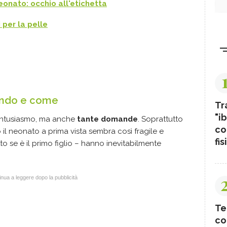
neonato: occhio all'etichetta
 per la pelle
uando e come
Tr
"ib
entusiasmo, ma anche
tante domande
. Soprattutto
co
o il neonato a prima vista sembra così fragile e
fis
to se è il primo figlio – hanno inevitabilmente
nua a leggere dopo la pubblicità
Te
co