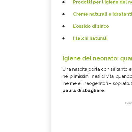
Prodotti per l'igiene del 
Creme naturali e idratanti
L'ossido di zinco
I talchi naturali
Igiene del neonato: q
Una nascita porta con sé tanto 
nei primissimi mesi di vita, quand
inerme e i neogenitori – soprattut
paura di sbagliare
.
Conti