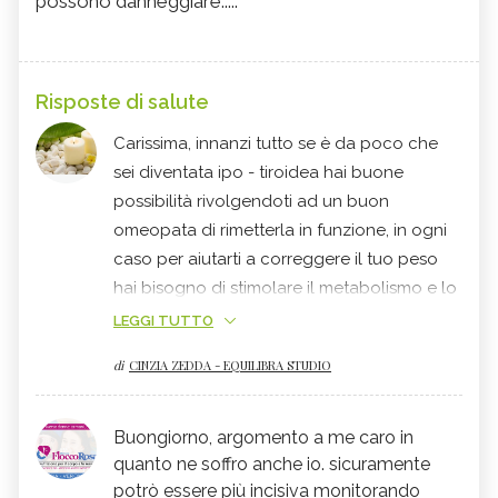
possono danneggiare.....
Risposte di salute
Carissima, innanzi tutto se è da poco che
sei diventata ipo - tiroidea hai buone
possibilità rivolgendoti ad un buon
omeopata di rimetterla in funzione, in ogni
caso per aiutarti a correggere il tuo peso
hai bisogno di stimolare il metabolismo e lo
puoi fare muovendoti molto e in maniera
LEGGI TUTTO
costante e regolare, fai attività moderata e
di
CINZIA ZEDDA - EQUILIBRA STUDIO
lunga. evita poi quei cibi che rallentano il
lavoro della
tiroide
crucifere (quindi
broccoli
e famiglia) ed anche le uova
Buongiorno, argomento a me caro in
ostacolano il lavoro della ghiandola
quanto ne soffro anche io. sicuramente
tiroidea, insieme a carboidrati e
potrò essere più incisiva monitorando