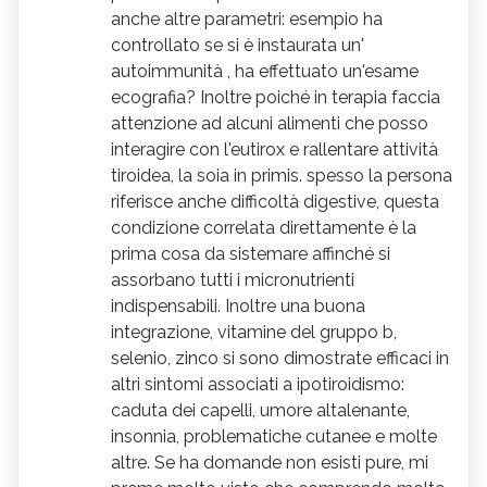
anche altre parametri: esempio ha
formaggi/
latte
. Il pesce è senz'altro
controllato se si è instaurata un'
indicato. E' importante mangiare integrale
autoimmunità , ha effettuato un'esame
per tenere sotto controllo la glicemia La
ecografia? Inoltre poiché in terapia faccia
dieta zona aiuta molto, ha solo l'handicap
attenzione ad alcuni alimenti che posso
di essere piuttosto laboriosa e ci sono
interagire con l'eutirox e rallentare attività
troppe proteine che andrebbero sostituite
tiroidea, la soia in primis. spesso la persona
con quelle vegetali. Sempre consultando il
riferisce anche difficoltà digestive, questa
parere medico specie se sei sotto terapia
condizione correlata direttamente è la
(eutirox), puoi utilizzare il
fucus
, un'alga
prima cosa da sistemare affinché si
ricca di iodio che ha la proprietà di
assorbano tutti i micronutrienti
stimolarne l'attività, ci sono poi ottime tisane
indispensabili. Inoltre una buona
che ti possono aiutare nella depurazione e
integrazione, vitamine del gruppo b,
selenio, zinco si sono dimostrate efficaci in
nel drenaggio, in sostanza puoi entro le 15
altri sintomi associati a ipotiroidismo:
mangiare pasta o cereali integrali, senza
caduta dei capelli, umore altalenante,
eccedere nelle quantità ed accompagnarle
insonnia, problematiche cutanee e molte
da verdura cruda e cotta, se sei dinamica
altre. Se ha domande non esisti pure, mi
una merenda con yogurt di soya o qualche