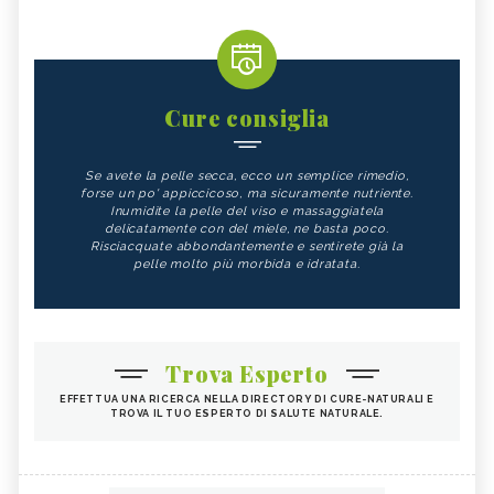
Cure consiglia
Se avete la pelle secca, ecco un semplice rimedio,
forse un po' appiccicoso, ma sicuramente nutriente.
Inumidite la pelle del viso e massaggiatela
delicatamente con del miele, ne basta poco.
Risciacquate abbondantemente e sentirete già la
pelle molto più morbida e idratata.
Trova Esperto
EFFETTUA UNA RICERCA NELLA DIRECTORY DI CURE-NATURALI E
TROVA IL TUO ESPERTO DI SALUTE NATURALE.