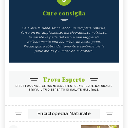
Cure consiglia
Se avete la pelle secca, ecco un semplice rimedio,
forse un po' appiccicoso, ma sicuramente nutriente.
Inumidite la pelle del viso e massaggiatela
delicatamente con del miele, ne basta poco.
Risciacquate abbondantemente e sentirete già la
pelle molto più morbida e idratata.
Trova Esperto
EFFETTUA UNA RICERCA NELLA DIRECTORY DI CURE-NATURALI E
TROVA IL TUO ESPERTO DI SALUTE NATURALE.
Enciclopedia Naturale