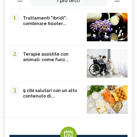
I più letti
1
Trattamenti "ibridi":
combinare fisioter...
2
Terapie assistite con
animali: come funz...
3
9 cibi salutari con un alto
contenuto di...