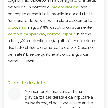
cugino macrobiotico mi ha consigliato una dieta,
datagli da un dottore di
macrobiotica
, per
concepire anche lui e la moglie in età adulta. Ha
funzionato dopo 5 mesi. La dieta è solamento di
orzo
,
riso
, miglio 55%, cavoli di cui solamente
verza
e
cappuccio
,
carote
,
cipolle
bianche
altro 35%, cecilenticchie,fagioli 10%. A colazione
riso,latte di riso o crema, caffe d'orzo. Cosa ne
pensate? E se c'è qualche altro consiglio da
darmi...... Grazie
Risposte di salute
Non sempre la mancanza di una
gravidanza desiderata è da imputare a
cause fisiche, ci possono essere anche