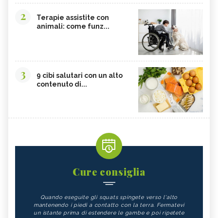
2
Terapie assistite con
animali: come funz...
3
9 cibi salutari con un alto
contenuto di...
Cure consiglia
Quando eseguite gli squats spingete verso l'alto
mantenendo i piedi a contatto con la terra. Fermatevi
un istante prima di estendere le gambe e poi ripetete