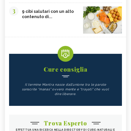
3
9 cibi salutari con un alto
contenuto di...
Cure consiglia
Il termine Mantra nasce dall’unione tra le parole
sanscrite “manas” ovvero mente e “trayati” che vuol
dire liberare.
Trova Esperto
EFFETTUA UNA RICERCA NELLA DIRECTORY DI CURE-NATURALI E